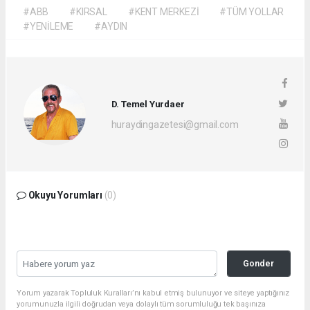
#ABB
#KIRSAL
#KENT MERKEZİ
#TÜM YOLLAR
#YENİLEME
#AYDIN
D. Temel Yurdaer
huraydingazetesi@gmail.com
Okuyu Yorumları
(0)
Gonder
Yorum yazarak Topluluk Kuralları’nı kabul etmiş bulunuyor ve siteye yaptığınız
yorumunuzla ilgili doğrudan veya dolaylı tüm sorumluluğu tek başınıza