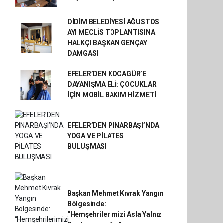
DİDİM BELEDİYESİ AĞUSTOS
AYI MECLİS TOPLANTISINA
HALKÇI BAŞKAN GENÇAY
DAMGASI
EFELER’DEN KOCAGÜR’E
DAYANIŞMA ELİ: ÇOCUKLAR
İÇİN MOBİL BAKIM HİZMETİ
EFELER’DEN PINARBAŞI’NDA
YOGA VE PİLATES
BULUŞMASI
Başkan Mehmet Kıvrak Yangın
Bölgesinde:
“Hemşehrilerimizi Asla Yalnız