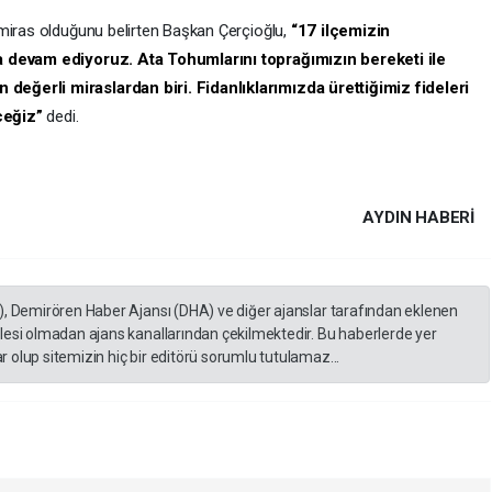
miras olduğunu belirten Başkan Çerçioğlu,
“17 ilçemizin
a devam ediyoruz. Ata Tohumlarını toprağımızın bereketi ile
eğerli miraslardan biri. Fidanlıklarımızda ürettiğimiz fideleri
ceğiz”
dedi.
AYDIN HABERİ
), Demirören Haber Ajansı (DHA) ve diğer ajanslar tarafından eklenen
lesi olmadan ajans kanallarından çekilmektedir. Bu haberlerde yer
 olup sitemizin hiç bir editörü sorumlu tutulamaz...