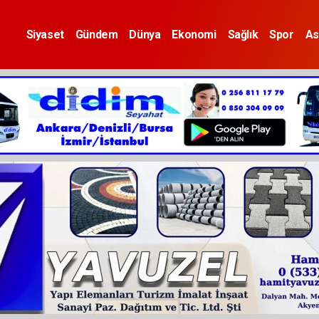
Siyaset
Gündem
Dünya
Ekonomi
Sağlık
Spor
As