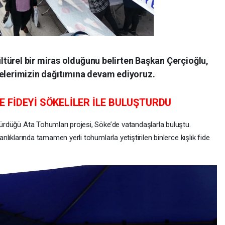
türel bir miras olduğunu belirten Başkan Çerçioğlu,
delerimizin dağıtımına devam ediyoruz.
 FİDEYİ SÖKELİLER İLE BULUŞTURDU
rdürdüğü Ata Tohumları projesi, Söke’de vatandaşlarla buluştu.
anlıklarında tamamen yerli tohumlarla yetiştirilen binlerce kışlık fide