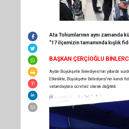
Ata Tohumlarının aynı zamanda kül
“17 ilçemizin tamamında kışlık fi
BAŞKAN ÇERÇİOĞLU BİNLERCE
Aydın Büyükşehir Belediyesi’nin yıllardır sü
Etkinlikte, Büyükşehir Belediyesi’nin kendi fid
vatandaşlara ücretsiz olarak dağıtıldı.