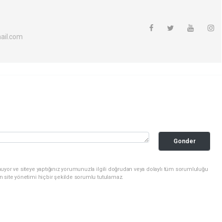
ail.com
Gonder
uyor ve siteye yaptığınız yorumunuzla ilgili doğrudan veya dolaylı tüm sorumluluğu
n site yönetimi hiçbir şekilde sorumlu tutulamaz.