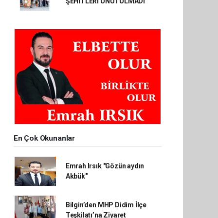
ŞEHİTLERİ UNUTULMADI
En Çok Okunanlar
Emrah Irsık "Gözün aydın
Akbük"
Bilgin’den MHP Didim İlçe
Teşkilatı’na Ziyaret