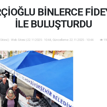
ÇİOĞLU BİNLERCE FİDEY
İLE BULUŞTURDU
itesi) - Web Sitesi | 22.11.2025 - 10:44, Güncelleme: 22.11.2025 - 10:44
19