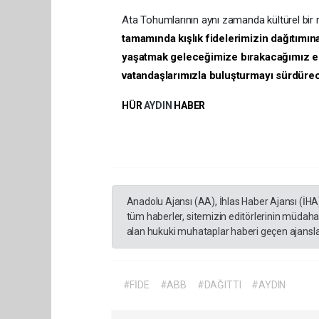
Ata Tohumlarının aynı zamanda kültürel bir 
tamamında kışlık fidelerimizin dağıtımın
yaşatmak geleceğimize bırakacağımız en d
vatandaşlarımızla buluşturmayı sürdüre
HÜR
AYDIN
HABER
Anadolu Ajansı (AA), İhlas Haber Ajansı (İHA
tüm haberler, sitemizin editörlerinin müdaha
alan hukuki muhataplar haberi geçen ajanslar
#FİDE
#ABB
#DAĞITTI
#AYDIN