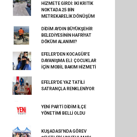
HİZMETE GİRDİ: İKİ KRİTİK
NOKTADA 25 BİN
METREKARELİK DÖNÜŞÜM
DİDİM AYDIN BÜYÜKŞEHİR
BELEDİYESİNİN HAFRİYAT
DÖKÜM ALANIMI?
EFELER’DEN KOCAGÜR’E
DAYANIŞMA ELİ: ÇOCUKLAR
İÇİN MOBİL BAKIM HİZMETİ
EFELER’DE YAZ TATİLİ
SATRANÇLA RENKLENİYOR
YENİ PARTİ DİDİM İLÇE
YÖNETİMİ BELLİ OLDU
KUŞADASI’NDA GÖREV