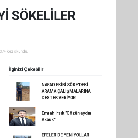
İ SÖKELİLER
07+ kez okundu.
İlginizi Çekebilir
NAFAD EKİBİ SÖKE'DEKİ
ARAMA ÇALIŞMALARINA
DESTEK VERİYOR
Emrah Irsık "Gözün aydın
Akbük"
EFELER’DE YENİ YOLLAR