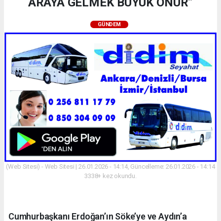
ARAYA GELMEK BÜYÜK ONUR”
GÜNDEM
(Web Sitesi) - Web Sitesi | 26.01.2026 - 14:14, Güncelleme: 26.01.2026 - 14:14
3338+ kez okundu.
Cumhurbaşkanı Erdoğan’ın Söke’ye ve Aydın’a