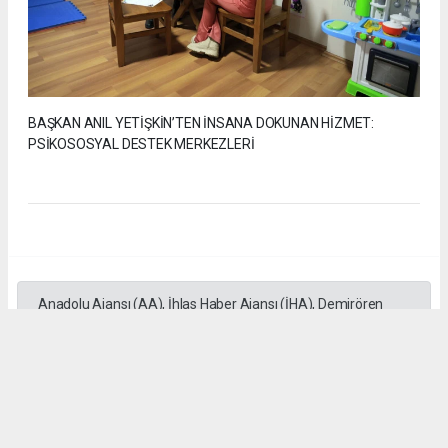
BAŞKAN ANIL YETİŞKİN’TEN İNSANA DOKUNAN HİZMET:
PSİKOSOSYAL DESTEK MERKEZLERİ
Anadolu Ajansı (AA), İhlas Haber Ajansı (İHA), Demirören
Haber Ajansı (DHA) ve diğer ajanslar tarafından eklenen tüm
haberler, sitemizin editörlerinin müdahalesi olmadan ajans
kanallarından çekilmektedir. Bu haberlerde yer alan hukuki
muhataplar haberi geçen ajanslar olup sitemizin hiç bir
editörü sorumlu tutulamaz...