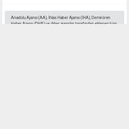
Anadolu Ajansı (AA), İhlas Haber Ajansı (İHA), Demirören
Haber Ajansı (DHA) ve diğer ajanslar tarafından eklenen tüm
haberler, sitemizin editörlerinin müdahalesi olmadan ajans
kanallarından çekilmektedir. Bu haberlerde yer alan hukuki
muhataplar haberi geçen ajanslar olup sitemizin hiç bir
editörü sorumlu tutulamaz...
#BAŞKAN
#MESAİ
#ARKADAŞ
#PİKNİK
#EFELER
D. Temel Yurdaer
huraydingazetesi@gmail.com