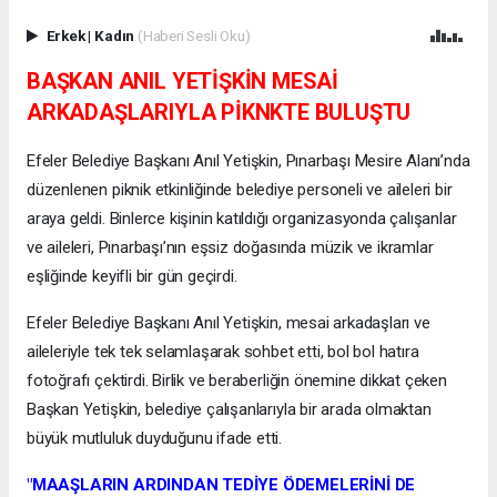
Erkek
|
Kadın
(Haberi Sesli Oku)
BAŞKAN ANIL YETİŞKİN MESAİ
ARKADAŞLARIYLA PİKNKTE BULUŞTU
Efeler Belediye Başkanı Anıl Yetişkin, Pınarbaşı Mesire Alanı’nda
düzenlenen piknik etkinliğinde belediye personeli ve aileleri bir
araya geldi. Binlerce kişinin katıldığı organizasyonda çalışanlar
ve aileleri, Pınarbaşı’nın eşsiz doğasında müzik ve ikramlar
eşliğinde keyifli bir gün geçirdi.
Efeler Belediye Başkanı Anıl Yetişkin, mesai arkadaşları ve
aileleriyle tek tek selamlaşarak sohbet etti, bol bol hatıra
fotoğrafı çektirdi. Birlik ve beraberliğin önemine dikkat çeken
Başkan Yetişkin, belediye çalışanlarıyla bir arada olmaktan
büyük mutluluk duyduğunu ifade etti.
"MAAŞLARIN ARDINDAN TEDİYE ÖDEMELERİNİ DE