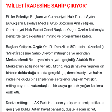
‘MİLLET İRADESİNE SAHİP ÇIKIYOR’
Efeler Belediye Başkanı ve Cumhuriyet Halk Partisi Aydın
Büyükşehir Belediye Meclisi Grup Sözcüsü Anıl Yetişkin,
Cumhuriyet Halk Partisi Genel Başkanı Özgür Özel’in katılımıyla
Denizli’de gerçekleştirilen miting ve programlara katıldı.
Başkan Yetişkin, Özgür Özel’in Denizli’de 80’incisini düzenlediği
“Millet İradesine Sahip Çıkıyor” mitinginde ve ardından
Merkezefendi Belediyesi’nin hayata geçirdiği Atatürk Bilim
Merkezi’nin açılışında yer aldı. Miting, yağışlı havaya rağmen on
binlerin doldurduğu alanda gerçekleşti, demokrasiye ve halkın
iradesine güçlü bir sahiplenme sergilendi. Başkan Yetişkin,
miting boyunca vatandaşlarla bir araya gelerek yoğun katılıma
eşlik etti.
Denizli mitinginde AK Parti iktidarının yanlış ekonomi politikaları
geniş yer buldu. Artan hayat pahalılığı, düşük asgari ücret,