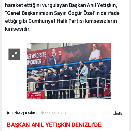
hareket ettiğini vurgulayan Başkan Anıl Yetişkin,
“Genel Başkanımızın Sayın Özgür Özel’in de ifade
ettiği gibi Cumhuriyet Halk Partisi kimsesizlerin
kimsesidir.
Erkek
|
Kadın
(Haberi Sesli Oku)
BAŞKAN ANIL YETİŞKİN DENİZLİ’DE: