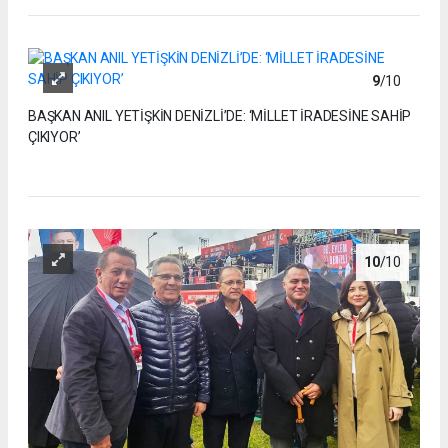
9
/10
BAŞKAN ANIL YETİŞKİN DENİZLİ’DE: ‘MİLLET İRADESİNE SAHİP
ÇIKIYOR’
10
/10