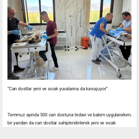
“Can dostlar yeni ve sıcak yuvalarına da kavuşuyor”
Temmuz ayında 500 can dostuna tedavi ve bakım uygulanırken;
bir yandan da can dostlar sahiplendirilerek yeni ve sıcak
yuvalarına kavuşturuluyor. Temmuz ayında 85 patili dost yeni