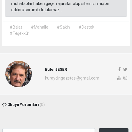
muhataplar haberi geçen ajanslar olup sitemizin hiç bir
editörü sorumlu tutulamaz...
#Balat
#Mahalle
#Sakin
#Destek
#Teşekkür
Bülent ESER
huraydingazetesi@gmail.com
Okuyu Yorumları
(0)