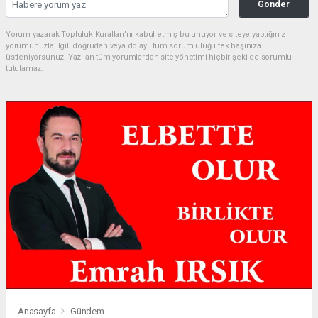
Gonder
Yorum yazarak Topluluk Kuralları’nı kabul etmiş bulunuyor ve siteye yaptığınız
yorumunuzla ilgili doğrudan veya dolaylı tüm sorumluluğu tek başınıza
üstleniyorsunuz. Yazılan tüm yorumlardan site yönetimi hiçbir şekilde sorumlu
tutulamaz.
Anasayfa
Gündem