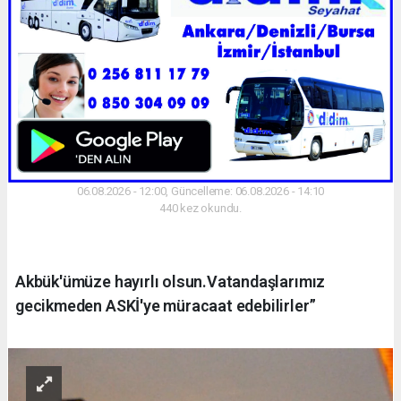
06.08.2026 - 12:00, Güncelleme: 06.08.2026 - 14:10
440 kez okundu.
Akbük'ümüze hayırlı olsun.Vatandaşlarımız
gecikmeden ASKİ'ye müracaat edebilirler”