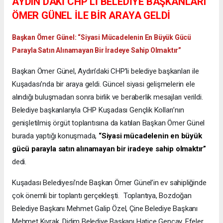
AYDIN’DAKİ CHP’Lİ BELEDİYE BAŞKANLARI
ÖMER GÜNEL İLE BİR ARAYA GELDİ
Başkan Ömer Günel: “Siyasi Mücadelenin En Büyük Gücü
Parayla Satın Alınamayan Bir İradeye Sahip Olmaktır”
Başkan Ömer Günel, Aydın’daki CHP’li belediye başkanları ile
Kuşadası’nda bir araya geldi. Güncel siyasi gelişmelerin ele
alındığı buluşmadan sonra birlik ve beraberlik mesajları verildi.
Belediye başkanlarıyla CHP Kuşadası Gençlik Kolları’nın
genişletilmiş örgüt toplantısına da katılan Başkan Ömer Günel
burada yaptığı konuşmada,
“Siyasi mücadelenin en büyük
gücü parayla satın alınamayan bir iradeye sahip olmaktır”
dedi.
Kuşadası Belediyesi’nde Başkan Ömer Günel’in ev sahipliğinde
çok önemli bir toplantı gerçekleşti. Toplantıya, Bozdoğan
Belediye Başkanı Mehmet Galip Özel, Çine Belediye Başkanı
Mehmet Kıvrak, Didim Belediye Başkanı Hatice Gençay, Efeler