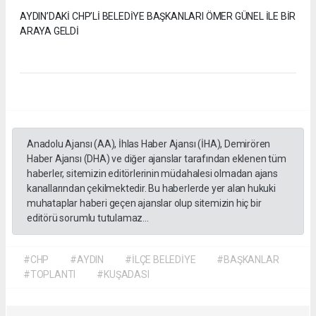
AYDIN’DAKİ CHP’Lİ BELEDİYE BAŞKANLARI ÖMER GÜNEL İLE BİR
ARAYA GELDİ
Anadolu Ajansı (AA), İhlas Haber Ajansı (İHA), Demirören
Haber Ajansı (DHA) ve diğer ajanslar tarafından eklenen tüm
haberler, sitemizin editörlerinin müdahalesi olmadan ajans
kanallarından çekilmektedir. Bu haberlerde yer alan hukuki
muhataplar haberi geçen ajanslar olup sitemizin hiç bir
editörü sorumlu tutulamaz...
#CHP
#AYDIN
#İLÇE BELEDİYE
#BAŞKANLAR
#TOPLANTI
#KUŞADASI