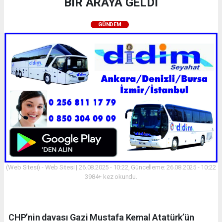
BİR ARAYA GELDİ
GÜNDEM
(Web Sitesi) - Web Sitesi | 26.08.2025 - 10:22, Güncelleme: 26.08.2025 - 10:22
3984+ kez okundu.
CHP’nin davası Gazi Mustafa Kemal Atatürk’ün