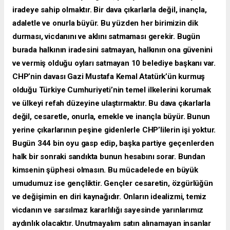
iradeye sahip olmaktır. Bir dava çıkarlarla değil, inançla,
adaletle ve onurla büyür. Bu yüzden her birimizin dik
durması, vicdanını ve aklını satmaması gerekir. Bugün
burada halkının iradesini satmayan, halkının ona güvenini
ve vermiş olduğu oyları satmayan 10 belediye başkanı var.
CHP’nin davası Gazi Mustafa Kemal Atatürk’ün kurmuş
olduğu Türkiye Cumhuriyeti’nin temel ilkelerini korumak
ve ülkeyi refah düzeyine ulaştırmaktır. Bu dava çıkarlarla
değil, cesaretle, onurla, emekle ve inançla büyür. Bunun
yerine çıkarlarının peşine gidenlerle CHP’lilerin işi yoktur.
Bugün 344 bin oyu gasp edip, başka partiye geçenlerden
halk bir sonraki sandıkta bunun hesabını sorar. Bundan
kimsenin şüphesi olmasın. Bu mücadelede en büyük
umudumuz ise gençliktir. Gençler cesaretin, özgürlüğün
ve değişimin en diri kaynağıdır. Onların idealizmi, temiz
vicdanın ve sarsılmaz kararlılığı sayesinde yarınlarımız
aydınlık olacaktır. Unutmayalım satın alınamayan insanlar