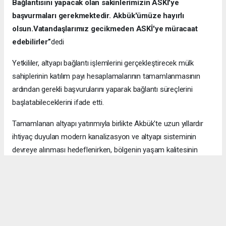
Bağlantısını yapacak olan sakinlerimizin ASKİ'ye
başvurmaları gerekmektedir. Akbük'ümüze hayırlı
olsun.Vatandaşlarımız gecikmeden ASKİ'ye müracaat
edebilirler”
dedi
Yetkililer, altyapı bağlantı işlemlerini gerçekleştirecek mülk
sahiplerinin katılım payı hesaplamalarının tamamlanmasının
ardından gerekli başvurularını yaparak bağlantı süreçlerini
başlatabileceklerini ifade etti.
Tamamlanan altyapı yatırımıyla birlikte Akbük'te uzun yıllardır
ihtiyaç duyulan modern kanalizasyon ve altyapı sisteminin
devreye alınması hedeflenirken, bölgenin yaşam kalitesinin
artırılması ve çevresel altyapının güçlendirilmesi açısından da
önemli bir adım atılmış oldu.
Hüraydın Haber Merkezi