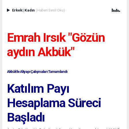
Erkek
|
Kadın
(Haberi Sesli Oku)
Emrah Irsık "Gözün
aydın Akbük"
Akbük'te Altyapı Çalışmaları Tamamlandı
Katılım Payı
Hesaplama Süreci
Başladı