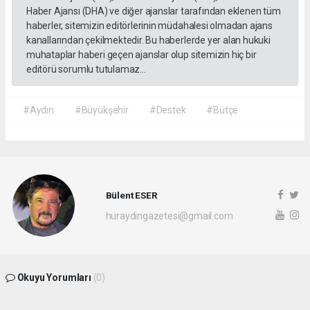
Haber Ajansı (DHA) ve diğer ajanslar tarafından eklenen tüm
haberler, sitemizin editörlerinin müdahalesi olmadan ajans
kanallarından çekilmektedir. Bu haberlerde yer alan hukuki
muhataplar haberi geçen ajanslar olup sitemizin hiç bir
editörü sorumlu tutulamaz...
#Aydın
#Büyükşehir
#Destek
#Bütçe
Bülent ESER
huraydingazetesi@gmail.com
Okuyu Yorumları
(0)