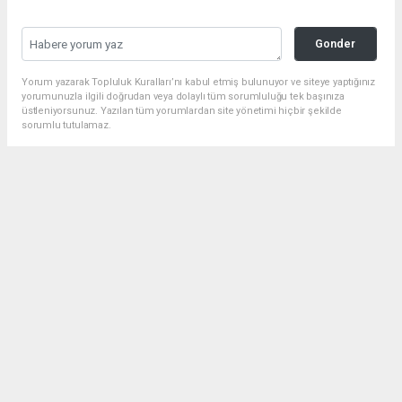
Gonder
Yorum yazarak Topluluk Kuralları’nı kabul etmiş bulunuyor ve siteye yaptığınız
yorumunuzla ilgili doğrudan veya dolaylı tüm sorumluluğu tek başınıza
üstleniyorsunuz. Yazılan tüm yorumlardan site yönetimi hiçbir şekilde
sorumlu tutulamaz.
Anasayfa
Gündem
Bilgin’den MHP Didim İlçe
Teşkilatı’na Ziyaret
GÜNDEM
05.08.2026 - 11:22, Güncelleme: 05.08.2026 - 13:00
1803 kez okundu.