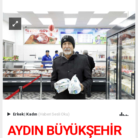
Erkek
|
Kadın
(Haberi Sesli Oku)
AYDIN BÜYÜKŞEHİR