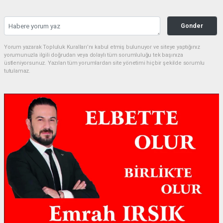
Gonder
Yorum yazarak Topluluk Kuralları’nı kabul etmiş bulunuyor ve siteye yaptığınız
yorumunuzla ilgili doğrudan veya dolaylı tüm sorumluluğu tek başınıza
üstleniyorsunuz. Yazılan tüm yorumlardan site yönetimi hiçbir şekilde sorumlu
tutulamaz.