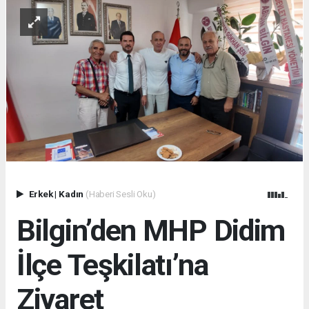
Erkek
|
Kadın
(Haberi Sesli Oku)
Bilgin’den MHP Didim
İlçe Teşkilatı’na
Ziyaret