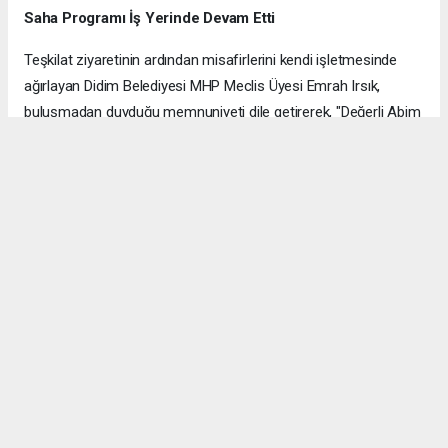
Saha Programı İş Yerinde Devam Etti
Teşkilat ziyaretinin ardından misafirlerini kendi işletmesinde
ağırlayan Didim Belediyesi MHP Meclis Üyesi Emrah Irsık,
buluşmadan duyduğu memnuniyeti dile getirerek, "Değerli Abim
Abidin Bilgin Başkanıma, Kamil Ün ve Hüseyin Aykurt Abilerime
ziyaretlerinden dolayı sonsuz teşekkür ederim" ifadelerini
kullandı.
Hüraydın Haber Merkezi
AYDIN HABERİ