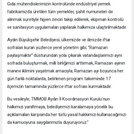
Gıda mühendislerimizin kontrolünde endüstriyel yemek
fabrikamızda üretilen tüm yemekler, şahit numuneleri de
alınmak suretiyle hijyen zinciri takip edilerek, ekipman kontrolü
ve sanitasyon uygulamaları yapılarak halkımıza ulaştırılmaktadır.
Aydın Büyükşehir Belediyesi; ülkemizde ve ilimizde iftar
sofraları kuran yüzlerce yerel yönetim gibi; “Ramazan
paylaşmaktır” düsturundan yola çıkarak vatandaşlarımızı aynı
sofrada buluşturmak, milli birliğimizi arttırmak, Ramazan ayının
manevi iklimini yaşatmak amacıyla; Ramazan ayı boyunca her
gün farklı noktalarda, belirlenen program takviminde 17
ilçemizin tamamında yüzlerce iftar sofrası kurmaktadır.
Bu vesileyle; TMMOB Aydın İl Koordinasyon Kurulu’nun
halkımızı yanıltmaya, belediyemizi karalamaya yönelik bu
açıklamaları karşısında her türlü yasal hakkımızı kullanacağımızı
da kamuoyuna saygılarımızla duyuruyoruz."