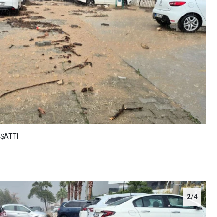
AŞATTI
2
/4