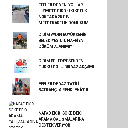
EFELER’DE YENİ YOLLAR
HİZMETE GİRDİ: İKİ KRİTİK
NOKTADA 25 BİN
METREKARELİK DÖNÜŞÜM
DİDİM AYDIN BÜYÜKŞEHİR
BELEDİYESİNİN HAFRİYAT
DÖKÜM ALANIMI?
DİDİM BELEDİYESİ'NDEN
TÜRKÜ DOLU BİR YAZ AKŞAMI
EFELER’DE YAZ TATİLİ
SATRANÇLA RENKLENİYOR
NAFAD EKİBİ SÖKE'DEKİ
ARAMA ÇALIŞMALARINA
DESTEK VERİYOR