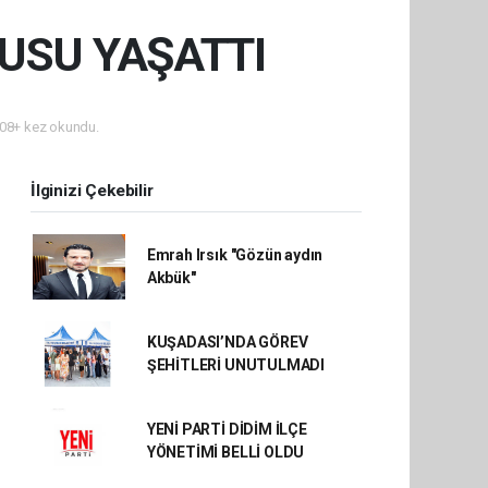
USU YAŞATTI
08+ kez okundu.
İlginizi Çekebilir
Emrah Irsık "Gözün aydın
Akbük"
KUŞADASI’NDA GÖREV
ŞEHİTLERİ UNUTULMADI
YENİ PARTİ DİDİM İLÇE
YÖNETİMİ BELLİ OLDU