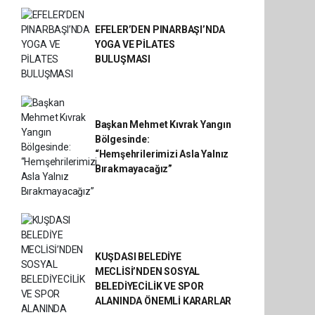
EFELER’DEN PINARBAŞI’NDA
YOGA VE PİLATES
BULUŞMASI
Başkan Mehmet Kıvrak Yangın
Bölgesinde:
“Hemşehrilerimizi Asla Yalnız
Bırakmayacağız”
KUŞDASI BELEDİYE
MECLİSİ’NDEN SOSYAL
BELEDİYECİLİK VE SPOR
ALANINDA ÖNEMLİ KARARLAR