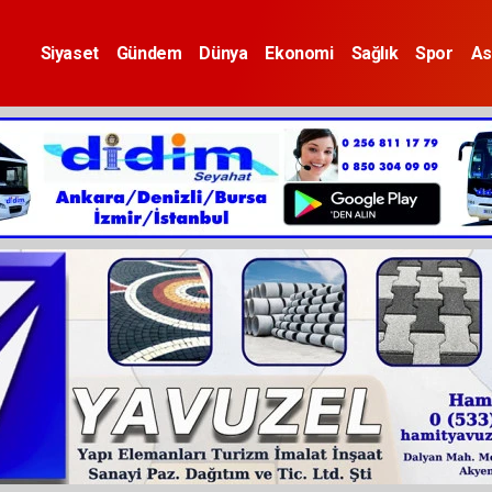
Siyaset
Gündem
Dünya
Ekonomi
Sağlık
Spor
As