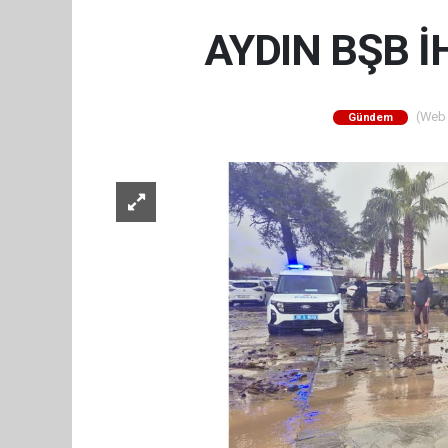
AYDIN BŞB 
(Web S
Gündem