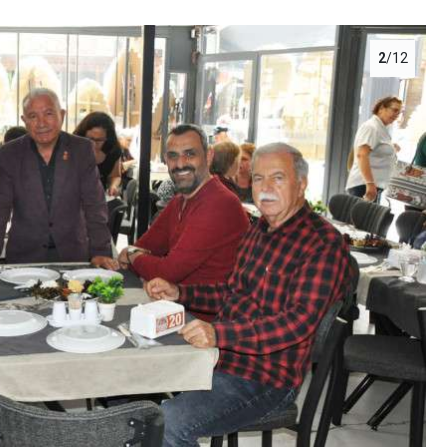
2
/12