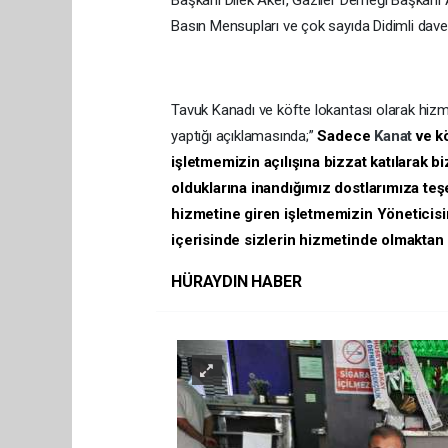
Başkanı Dilek Aker, Gaziler Derneği Başkanı
Basın Mensupları ve çok sayıda Didimli davetli
Tavuk Kanadı ve köfte lokantası olarak hiz
yaptığı açıklamasında;”
Sadece
Kanat
ve k
işletmemizin açılışına bizzat katılarak 
olduklarına inandığımız dostlarımıza teşe
hizmetine giren işletmemizin Yöneticisi
içerisinde sizlerin hizmetinde olmakta
HÜRAYDIN HABER