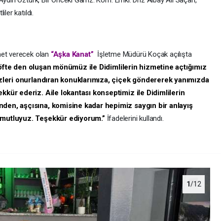
 Aydın Öztürk, Bir Önceki Garnz. Kom. Emkl. Dnz Albay Ali Saçan,
ler katıldı.
met verecek olan
“Aşka Kanat”
İşletme Müdürü Koçak açılışta
öfte den oluşan mönümüz ile Didimlilerin hizmetine açtığımız
bizleri onurlandıran konuklarımıza, çiçek göndererek yanımızda
kkür ederiz. Aile lokantası konseptimiz ile Didimlilerin
nden, aşçısına, komisine kadar hepimiz saygın bir anlayış
n mutluyuz. Teşekkür ediyorum.”
İfadelerini kullandı.
1
/12