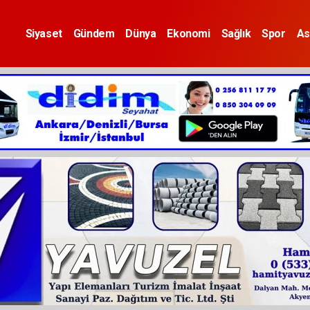
Siyaset
Gündem
Dünya
Ekonomi
Sağlık
Spor
As