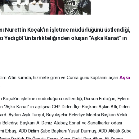
ı Nurettin Koçak’ın işletme müdürlüğünü üstlendiği,
 Yedigöl’ün birlikteliğinden oluşan “Aşka Kanat” ın
Didim Altın kumda, hizmete giren ve Cuma günü kapılarını açan
Aşka
.
n Koçak’ın işletme müdürlüğünü üstlendiği, Dursun Erdoğan, Eylem
an “Aşka Kanat” ın açılışına CHP Didim İlçe Başkanı Aşkın Atlı, Didim
Yard. Aydan Aşık Turgut, Büyükşehir Belediye Meclisi Başkan Vekili
eki Belediye Başkanı A. Deniz Atabay, Esnaf ve Sanatkarlar odası
 Hilmi Erbaş, ADD Didim Şube Başkanı Yusuf Durmuş, ADD Akbük Şube