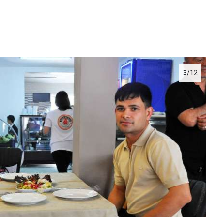
3
/12