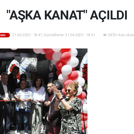
"AŞKA KANAT" AÇILDI
21.04.2025 - 18:41, Güncelleme: 21.04.2025 - 18:41
2872+ kez okun
dem