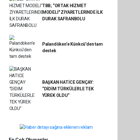
TBB; “ORTAK HİZMET
MODELİ" ZİYARETLERİNDE İLK
DURAK SAFRANBOLU
Palandöken’e Künkcü’den tam
destek
BAŞKAN HATİCE GENÇAY:
“DİDİM TÜRKÜLERLE TEK
YÜREK OLDU”
En Çok Okunanlar