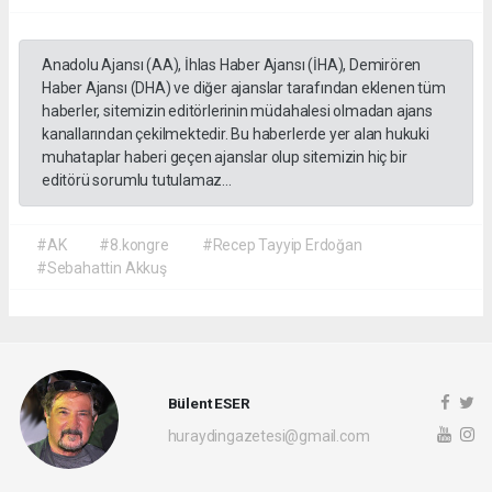
Anadolu Ajansı (AA), İhlas Haber Ajansı (İHA), Demirören
Haber Ajansı (DHA) ve diğer ajanslar tarafından eklenen tüm
haberler, sitemizin editörlerinin müdahalesi olmadan ajans
kanallarından çekilmektedir. Bu haberlerde yer alan hukuki
muhataplar haberi geçen ajanslar olup sitemizin hiç bir
editörü sorumlu tutulamaz...
#AK
#8.kongre
#Recep Tayyip Erdoğan
#Sebahattin Akkuş
Bülent ESER
huraydingazetesi@gmail.com