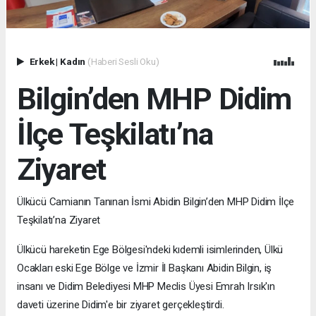
Erkek
|
Kadın
(Haberi Sesli Oku)
Bilgin’den MHP Didim
İlçe Teşkilatı’na
Ziyaret
Ülkücü Camianın Tanınan İsmi Abidin Bilgin’den MHP Didim İlçe
Teşkilatı’na Ziyaret
Ülkücü hareketin Ege Bölgesi'ndeki kıdemli isimlerinden, Ülkü
Ocakları eski Ege Bölge ve İzmir İl Başkanı Abidin Bilgin, iş
insanı ve Didim Belediyesi MHP Meclis Üyesi Emrah Irsık'ın
daveti üzerine Didim'e bir ziyaret gerçekleştirdi.