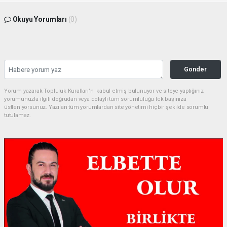
Okuyu Yorumları
(0)
Gonder
Yorum yazarak Topluluk Kuralları’nı kabul etmiş bulunuyor ve siteye yaptığınız
yorumunuzla ilgili doğrudan veya dolaylı tüm sorumluluğu tek başınıza
üstleniyorsunuz. Yazılan tüm yorumlardan site yönetimi hiçbir şekilde sorumlu
tutulamaz.