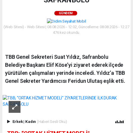
SAFRANBOLU
GÜNDEM
(Web Sitesi) - Web Sitesi | 08.08.2026 - 12:02, Güncelleme: 08.08.2026 - 12:27
476 kez okundu.
TBB Genel Sekreteri Suat Yıldız, Safranbolu
Belediye Başkanı Elif Köse’yi ziyaret ederek ilçede
yürütülen çalışmaları yerinde inceledi. Yıldız’a TBB
Genel Sekreter Yardımcısı Feridun Ulutaş eşlik etti.
Erkek
|
Kadın
(Haberi Sesli Oku)