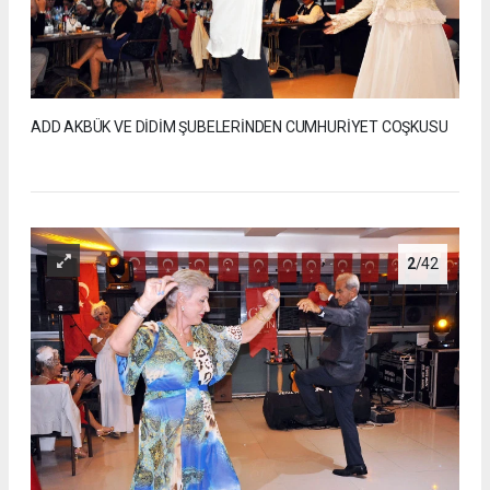
ADD AKBÜK VE DİDİM ŞUBELERİNDEN CUMHURİYET COŞKUSU
2
/42