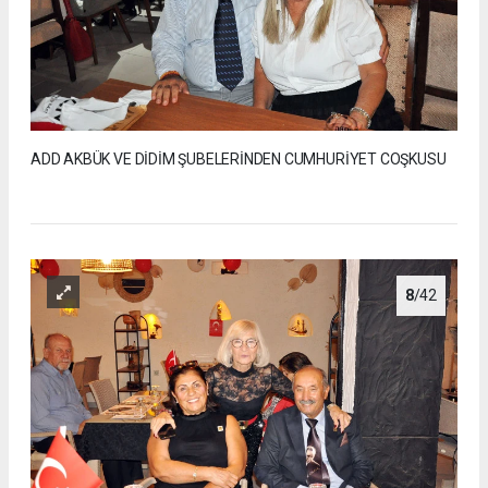
ADD AKBÜK VE DİDİM ŞUBELERİNDEN CUMHURİYET COŞKUSU
8
/42