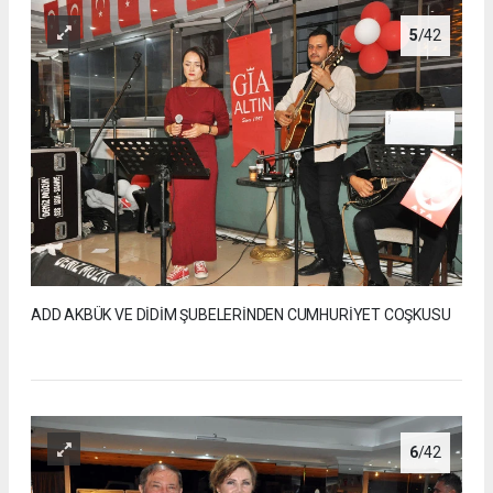
5
/42
ADD AKBÜK VE DİDİM ŞUBELERİNDEN CUMHURİYET COŞKUSU
6
/42