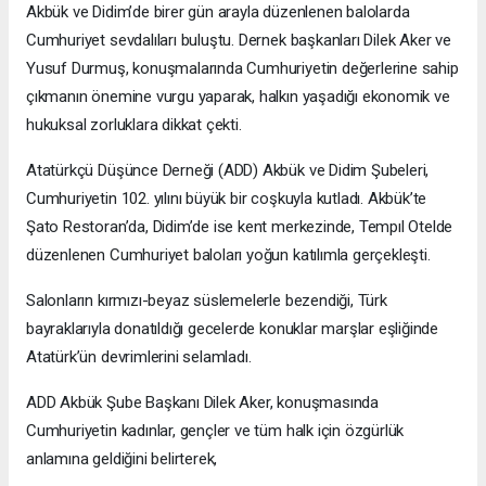
Akbük ve Didim’de birer gün arayla düzenlenen balolarda
Cumhuriyet sevdalıları buluştu. Dernek başkanları Dilek Aker ve
Yusuf Durmuş, konuşmalarında Cumhuriyetin değerlerine sahip
çıkmanın önemine vurgu yaparak, halkın yaşadığı ekonomik ve
hukuksal zorluklara dikkat çekti.
Atatürkçü Düşünce Derneği (ADD) Akbük ve Didim Şubeleri,
Cumhuriyetin 102. yılını büyük bir coşkuyla kutladı. Akbük’te
Şato Restoran’da, Didim’de ise kent merkezinde, Tempıl Otelde
düzenlenen Cumhuriyet baloları yoğun katılımla gerçekleşti.
Salonların kırmızı-beyaz süslemelerle bezendiği, Türk
bayraklarıyla donatıldığı gecelerde konuklar marşlar eşliğinde
Atatürk’ün devrimlerini selamladı.
ADD Akbük Şube Başkanı Dilek Aker, konuşmasında
Cumhuriyetin kadınlar, gençler ve tüm halk için özgürlük
anlamına geldiğini belirterek,