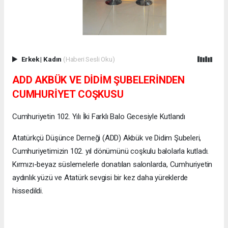
Erkek
|
Kadın
(Haberi Sesli Oku)
ADD AKBÜK VE DİDİM ŞUBELERİNDEN
CUMHURİYET COŞKUSU
Cumhuriyetin 102. Yılı İki Farklı Balo Gecesiyle Kutlandı
Atatürkçü Düşünce Derneği (ADD) Akbük ve Didim Şubeleri,
Cumhuriyetimizin 102. yıl dönümünü coşkulu balolarla kutladı.
Kırmızı-beyaz süslemelerle donatılan salonlarda, Cumhuriyetin
aydınlık yüzü ve Atatürk sevgisi bir kez daha yüreklerde
hissedildi.