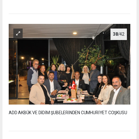
38
/42
ADD AKBÜK VE DİDİM ŞUBELERİNDEN CUMHURİYET COŞKUSU