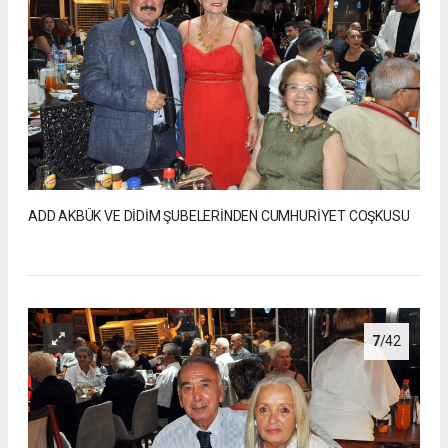
ADD AKBÜK VE DİDİM ŞUBELERİNDEN CUMHURİYET COŞKUSU
7
/42