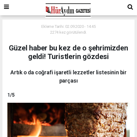
Ekleme Tarihi: 02.09.2020 - 14:45
2274 kez görütülendi.
Güzel haber bu kez de o şehrimizden
geldi! Turistlerin gözdesi
Artık o da coğrafi işaretli lezzetler listesinin bir
parçası
1
/5