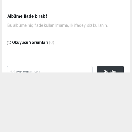
Albüme ifade bırak !
Bu albüme hiç ifade kullanılmamış ilk ifadeyi siz kullanın.
Okuyucu Yorumları
(0)
Gönder
Yorum yazarak Topluluk Kuralları’nı kabul etmiş bulunuyor ve
huraydingazetesi.com sitesine yaptığınız yorumunuzla ilgili doğrudan veya
dolaylı tüm sorumluluğu tek başınıza üstleniyorsunuz. Yazılan tüm
yorumlardan site yönetimi hiçbir şekilde sorumlu tutulamaz.