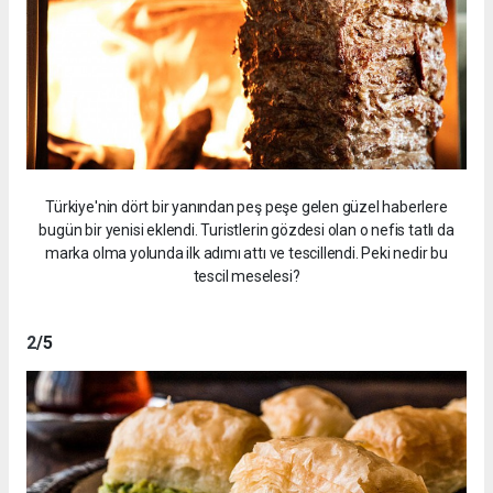
Türkiye'nin dört bir yanından peş peşe gelen güzel haberlere
bugün bir yenisi eklendi. Turistlerin gözdesi olan o nefis tatlı da
marka olma yolunda ilk adımı attı ve tescillendi. Peki nedir bu
tescil meselesi?
2
/5