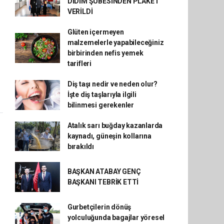
DİDİM ŞUBESİNDEN PLAKET
VERİLDİ
Glüten içermeyen
malzemelerle yapabileceğiniz
birbirinden nefis yemek
tarifleri
Diş taşı nedir ve neden olur?
İşte diş taşlarıyla ilgili
bilinmesi gerekenler
Atalık sarı buğday kazanlarda
kaynadı, güneşin kollarına
bırakıldı
BAŞKAN ATABAY GENÇ
BAŞKANI TEBRİK ETTİ
Gurbetçilerin dönüş
yolculuğunda bagajlar yöresel