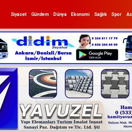
Siyaset
Gündem
Dünya
Ekonomi
Sağlık
Spor
As