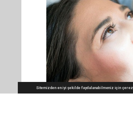
Sitemizden en iyi şekilde faydalanabilmeniz için çerezl
Karşılığı olmayan dişlerde ya da bireylerin çi
bölgelerde dişlerin çiğneyici yüzeylerini de kap