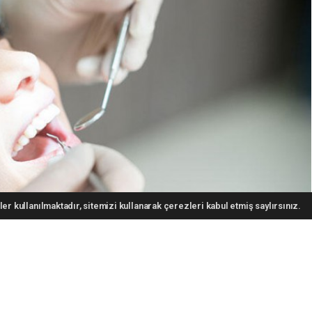
er kullanılmaktadır, sitemizi kullanarak çerezleri kabul etmiş saylırsınız.
ğneme için kullanmadığı bölgelerinde, daha yoğun olarak birikmektedir. Bu
layabilmektedir. Diş taşı birikimi, yaşla beraber artarak 25-30 yaşlarında