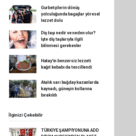
Gurbetçilerin dönüş
yolculuğunda bagajlar yöresel
lezzet dolu
Diş taşı nedir ve neden olur?
İşte diş taşlarıyla ilgili
bilinmesi gerekenler
Hatay'ın benzersiz lezzeti
kağıt kebabı da tescillendi
Atalık sarı buğday kazanlarda
kaynadı, güneşin kollarına
bırakıldı
İlginizi Çekebilir
TÜRKİYE ŞAMPİYONUNA ADD