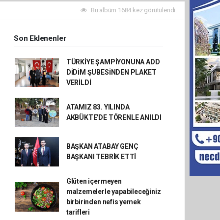
Bu albüm 1684 kez görütülendi.
Son Eklenenler
TÜRKİYE ŞAMPİYONUNA ADD
DİDİM ŞUBESİNDEN PLAKET
VERİLDİ
ATAMIZ 83. YILINDA
AKBÜKTE'DE TÖRENLE ANILDI
BAŞKAN ATABAY GENÇ
BAŞKANI TEBRİK ETTİ
Glüten içermeyen
malzemelerle yapabileceğiniz
birbirinden nefis yemek
tarifleri