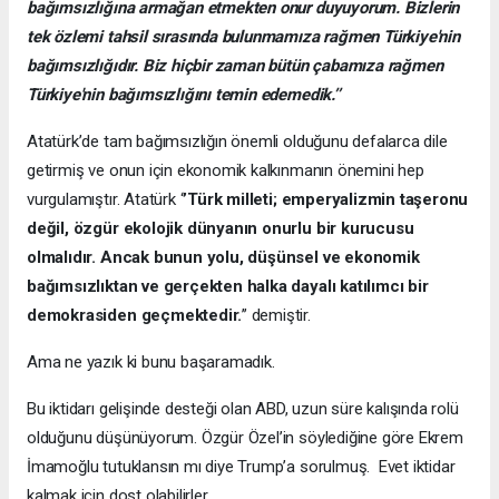
bağımsızlığına armağan etmekten onur duyuyorum. Bizlerin
tek özlemi tahsil sırasında bulunmamıza rağmen Türkiye'nin
bağımsızlığıdır. Biz hiçbir zaman bütün çabamıza rağmen
Türkiye'nin bağımsızlığını temin edemedik.’’
Atatürk’de tam bağımsızlığın önemli olduğunu defalarca dile
getirmiş ve onun için ekonomik kalkınmanın önemini hep
vurgulamıştır. Atatürk ‘
’Türk milleti; emperyalizmin taşeronu
değil, özgür ekolojik dünyanın onurlu bir kurucusu
olmalıdır. Ancak bunun yolu, düşünsel ve ekonomik
bağımsızlıktan ve gerçekten halka dayalı katılımcı bir
demokrasiden geçmektedir.
’’ demiştir.
Ama ne yazık ki bunu başaramadık.
Bu iktidarı gelişinde desteği olan ABD, uzun süre kalışında rolü
olduğunu düşünüyorum. Özgür Özel’in söylediğine göre Ekrem
İmamoğlu tutuklansın mı diye Trump’a sorulmuş. Evet iktidar
kalmak için dost olabilirler.