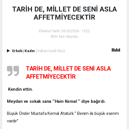
TARİH DE, MİLLET DE SENİ ASLA
AFFETMİYECEKTİR
Ekleme Tarihi: 26.05.2026 - 15:22
905+ kez okundu.
Erkek
|
Kadın
(Haberi Sesli Oku)
TARİH DE, MİLLET DE SENİ ASLA
AFFETMİYECEKTİR
Kendin ettin.
Meydan ve sokak sana ‘’Hain Kemal ‘’ diye bağırdı.
Büyük Önder Mustafa Kemal Atatürk ‘’ Benim iki büyük eserim
vardır’’