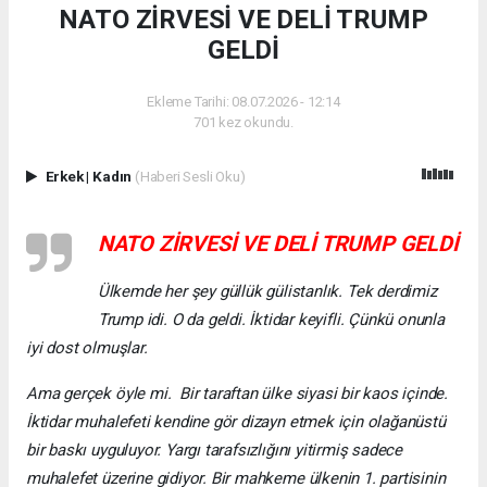
NATO ZİRVESİ VE DELİ TRUMP
GELDİ
Ekleme Tarihi: 08.07.2026 - 12:14
701 kez okundu.
Erkek
|
Kadın
(Haberi Sesli Oku)
NATO ZİRVESİ VE DELİ TRUMP GELDİ
Ülkemde her şey güllük gülistanlık. Tek derdimiz
Trump idi. O da geldi. İktidar keyifli. Çünkü onunla
iyi dost olmuşlar.
Ama gerçek öyle mi. Bir taraftan ülke siyasi bir kaos içinde.
İktidar muhalefeti kendine gör dizayn etmek için olağanüstü
bir baskı uyguluyor. Yargı tarafsızlığını yitirmiş sadece
muhalefet üzerine gidiyor. Bir mahkeme ülkenin 1. partisinin