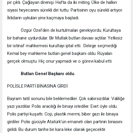
pir çıktı. Çağlayan direnişi. Hafta da iki miting. Ülke de halkın
siyasi heyecanını sürekli diri tuttu. Partisinin oyu sürekli artıyor.
İktidarın uykuları yine kaçmaya başladı.
Özgür Özel’den de kurtulmaları gerekiyordu. Kurultaya
bir bahane uydurdular. Bir Mutlak butlan davası açtılar. Yetkisiz
bir istinaf mahkemesi kurultayı iptal etti. Delege seçmediği
Kemal bey mahkeme butlan genel başkanı oldu. Rüyaları
gerçek olmuştu. Hiç onur yapmadı ve o görevi kabul etti.
Butlan Genel Başkanı oldu.
POLİSLE PARTİ BİNASINA GİRDİ
Bayram tatil sonunu bile beklemediler. Çok sabırsızdılar. Valiliğe
yazı yazdılar. Polis aracılığı ile binayı istediler. Evet öyle oldu.
Polis partiyi kuşattı. Cop, plastik mermi, biber gazı ile binaya
girdiler. Polis gücüyle Atatürk’ün emaneti olan partinin binasını
girildi. Bu durum tarihe bir kara leke olarak geçecektir.