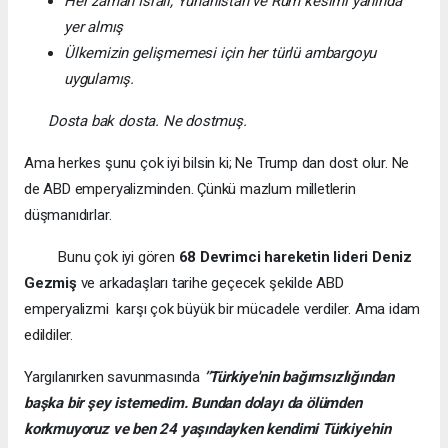
Her zaman İsrail, Yunanistan ve Rum kesimi yanında
yer almış
Ülkemizin gelişmemesi için her türlü ambargoyu
uygulamış.
Dosta bak dosta. Ne dostmuş.
Ama herkes şunu çok iyi bilsin ki; Ne Trump dan dost olur. Ne
de ABD emperyalizminden. Çünkü mazlum milletlerin
düşmanıdırlar.
Bunu çok iyi gören
68 Devrimci hareketin lideri Deniz
Gezmiş
ve arkadaşları tarihe geçecek şekilde ABD
emperyalizmi karşı çok büyük bir mücadele verdiler. Ama idam
edildiler.
Yargılanırken savunmasında
’’
Türkiye'nin bağımsızlığından
başka bir şey istemedim. Bundan dolayı da ölümden
korkmuyoruz ve ben 24 yaşındayken kendimi Türkiye'nin