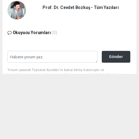
Prof. Dr. Cevdet Bozkuş - Tüm Yazıları
Okuyucu Yorumları
(0)
Gönder
Yorum yazarak Topluluk Kuralları’nı kabul etmiş bulunuyor ve
huraydingazetesi.com sitesine yaptığınız yorumunuzla ilgili doğrudan veya
dolaylı tüm sorumluluğu tek başınıza üstleniyorsunuz. Yazılan tüm
yorumlardan site yönetimi hiçbir şekilde sorumlu tutulamaz.
haber paketi
haber scripti
haber yazılımı
Tüm hakları saklı tutulmaktadır. Copyright 2026©