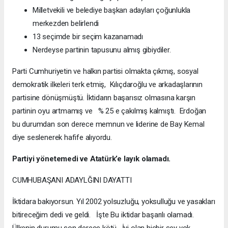
Milletvekili ve belediye başkan adayları çoğunlukla
merkezden belirlendi
13 seçimde bir seçim kazanamadı
Nerdeyse partinin tapusunu almış gibiydiler.
Parti Cumhuriyetin ve halkın partisi olmakta çıkmış, sosyal
demokratik ilkeleri terk etmiş, Kılıçdaroğlu ve arkadaşlarının
partisine dönüşmüştü. İktidarın başarısız olmasına karşın
partinin oyu artmamış ve % 25 e çakılmış kalmıştı. Erdoğan
bu durumdan son derece memnun ve liderine de Bay Kemal
diye seslenerek hafife alıyordu.
Partiyi yönetemedi ve Atatürk’e layık olamadı.
CUMHUBAŞANI ADAYLĞINI DAYATTI
İktidara bakıyorsun. Yıl 2002 yolsuzluğu, yoksulluğu ve yasakları
bitireceğim dedi ve geldi. İşte Bu iktidar başarılı olamadı.
Ülkenin durumu son derece kötü. İyi olan hiçbir şey yok.