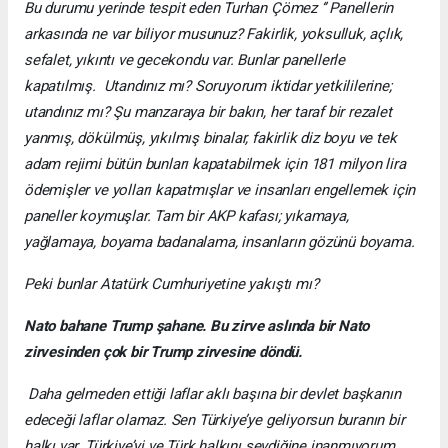
Bu durumu yerinde tespit eden Turhan Çömez ‘’ Panellerin
arkasında ne var biliyor musunuz? Fakirlik, yoksulluk, açlık,
sefalet, yıkıntı ve gecekondu var. Bunlar panellerle
kapatılmış. Utandınız mı? Soruyorum iktidar yetkililerine;
utandınız mı? Şu manzaraya bir bakın, her taraf bir rezalet
yanmış, dökülmüş, yıkılmış binalar, fakirlik diz boyu ve tek
adam rejimi bütün bunları kapatabilmek için 181 milyon lira
ödemişler ve yolları kapatmışlar ve insanları engellemek için
paneller koymuşlar. Tam bir AKP kafası; yıkamaya,
yağlamaya, boyama badanalama, insanların gözünü boyama.
Peki bunlar Atatürk Cumhuriyetine yakıştı mı?
Nato bahane Trump şahane. Bu zirve aslında bir Nato
zirvesinden çok bir Trump zirvesine döndü.
Daha gelmeden ettiği laflar aklı başına bir devlet başkanın
edeceği laflar olamaz. Sen Türkiye’ye geliyorsun buranın bir
halkı var. Türkiye’yi ve Türk halkını sevdiğine inanmıyorum.