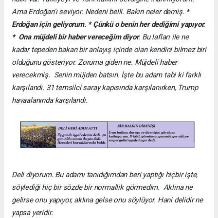
Ama Erdoğan’ı seviyor. Nedeni belli. Bakın neler demiş. *
Erdoğan için geliyorum. * Çünkü o benin her dediğimi yapıyor.
* Ona müjdeli bir haber vereceğim diyor
. Bu lafları ile ne
kadar tepeden bakan bir anlayış içinde olan kendini bilmez biri
olduğunu gösteriyor. Zoruma giden ne. Müjdeli haber
verecekmiş. Senin müjden batsın. İşte bu adam tabi ki farklı
karşılandı. 31 temsilci saray kapısında karşılanırken, Trump
havaalanında karşılandı.
Deli diyorum. Bu adamı tanıdığımdan beri yaptığı hiçbir işte,
söylediği hiç bir sözde bir normallik görmedim. Aklına ne
gelirse onu yapıyor, aklına gelse onu söylüyor. Hani delidir ne
yapsa yeridir.