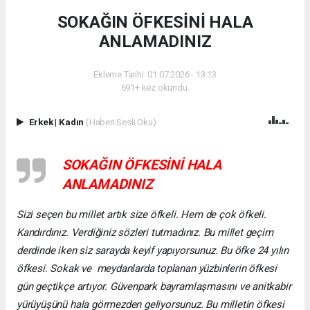
SOKAĞIN ÖFKESİNİ HALA
ANLAMADINIZ
Ekleme Tarihi: 01.07.2026 - 13:13
691+ kez okundu.
Erkek
|
Kadın
(Haberi Sesli Oku)
SOKAĞIN ÖFKESİNİ HALA
ANLAMADINIZ
Sizi seçen bu millet artık size öfkeli. Hem de çok öfkeli.
Kandırdınız. Verdiğiniz sözleri tutmadınız. Bu millet geçim
derdinde iken siz sarayda keyif yapıyorsunuz. Bu öfke 24 yılın
öfkesi. Sokak ve meydanlarda toplanan yüzbinlerin öfkesi
gün geçtikçe artıyor. Güvenpark bayramlaşmasını ve anitkabir
yürüyüşünü hala görmezden geliyorsunuz. Bu milletin öfkesi