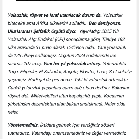
Yolsuzluk, rüşvet ve israf utanılacak durum da.
Yolsuzluk
bitecekti ama Afrika ülkelerini solladık.
Ben demiyorum.
Uluslararası Şeffaflık Örgütü diyor.
Yayınladığı 2025 Yılı
Yolsuzluk Algı Endeksi (CPI) sonuçlarına göre, Türkiye 182
ülke arasında 31 puan alarak 124'üncü oldu. Yani yolsuzluk
da 123 ülkeyi sollamışız. Örgütün 2024 endeksinde ise
sıramız 107 imiş.
Yani her yıl yolsuzluk artmış.
Yolsuzlukta
Togo, Filipinler, El Salvador, Angola, Ekvator, Laos, Sri Lanka’yı
geçmişiz. Hadi gel de pes deme. Tabi ki yolsuzluk artacaktır.
Çünkü yolsuzluk yapanlara canın sağ olsun dediniz. Bakanlar
rüşvet aldı. Milletvekilleri altın kaçakçılığı yaptı. Kocasının
şirketinden dezenfektan alan bakan unutulmadı.
Neler oldu
neler.
Yönetemediniz
. İktidara gelmek için
verdiğiniz sözleri
tutmadınız
. V
atandaşı önemsemediniz ve değer vermediniz.