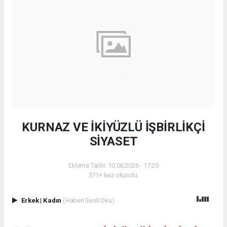
KURNAZ VE İKİYÜZLÜ İŞBİRLİKÇİ
SİYASET
Ekleme Tarihi: 10.06.2026 - 17:20
371+ kez okundu.
Erkek
|
Kadın
(Haberi Sesli Oku)