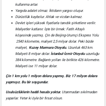
kullanma artar.
Yargıda adalet olmaz. İktidarın yargısı oluşur.
Dürüstlük kaybolur. Ahlak ve vicdan kalmaz.
Devlet işleri yüksek fiyatlarla tanıdık şirketlere verilir.
Maliyetler katlanır. İşte bir örnek: Fatih Altaylı
köşesinde yazmış.
Çin de Beijing-Urumçi Ekspres Yolu
2540 kilometre, maliyet 2,5 milyar dolar. Peki bizde
maliyet,
Kuzey Marmara Otoyolu.
Uzunluk 463 km.
Maliyeti 8 milyar dolar.
İstanbul-İzmir Otoyolu
uzunluğu
384 kilometre. Bağlantı yolları ile birlikte 426 kilometre.
Maliyeti ise 11 milyar dolar.
Çin 1 km yolu 1 milyon dolara yapmış. Biz 17 milyon dolara
yapmışız. Bu bir soygundur.
Usulsüzlüklerin haddi hesabı yoktur.
Utanmadan sıkılmadan
yaparlar. Yeter ki öyle bir fırsat olsun.