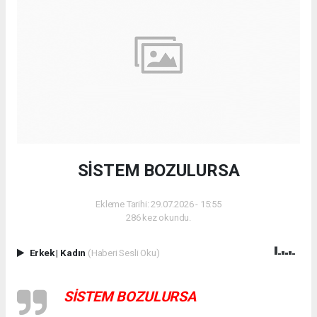
SİSTEM BOZULURSA
Ekleme Tarihi: 29.07.2026 - 15:55
286 kez okundu.
Erkek
|
Kadın
(Haberi Sesli Oku)
SİSTEM BOZULURSA