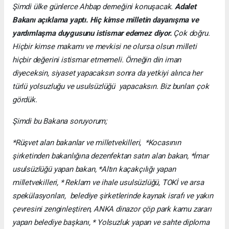
Şimdi ülke günlerce Ahbap derneğini konuşacak.
Adalet
Bakanı açıklama yaptı. Hiç kimse milletin dayanışma ve
yardımlaşma duygusunu istismar edemez diyor.
Çok doğru.
Hiçbir kimse makamı ve mevkisi ne olursa olsun milleti
hiçbir değerini istismar etmemeli. Örneğin din iman
diyeceksin, siyaset yapacaksın sonra da yetkiyi alınca her
türlü yolsuzluğu ve usulsüzlüğü yapacaksın. Biz bunları çok
gördük.
Şimdi bu Bakana soruyorum;
*Rüşvet alan bakanlar ve milletvekilleri, *Kocasının
şirketinden bakanlığına dezenfektan satın alan bakan, *İmar
usulsüzlüğü yapan bakan, *Altın kaçakçılığı yapan
milletvekilleri, * Reklam ve ihale usulsüzlüğü, TOKİ ve arsa
spekülasyonları, belediye şirketlerinde kaynak israfı ve yakın
çevresini zenginleştiren, ANKA dinazor çöp park kamu zararı
yapan belediye başkanı, * Yolsuzluk yapan ve sahte diploma