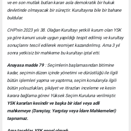
ve en son mutlak butlan kararı asla demokratik bir hukuk
devletinde olmayacak bir süreçtir. Kurultayına bile bir bahane
buldular.
CHP’nin 2023 yılı 38. Olağan Kurultayı yetkili kurum olan YSK
ya göre kanuni usule uygun yapıldığı tespit edilmiş ve kurultay
sonuçlarını tescil edilerek resmiyet kazandırılmış. Ama 3 yıl
sonra yetkisiz bir mahkeme bu kurultayı iptal etti.
Anayasa madde 79
: Seçimlerin başlamasından bitimine
kadar, seçimin düzen içinde yönetimi ve dürüstlüğü ile ilgili
bütün işlemleri yapma ve yaptırma, seçim konularıyla ilgili
bütün yolsuzlukları, şikâyet ve itirazları inceleme ve kesin
karara bağlama görevi Yüksek Seçim Kuruluna verilmiştir.
YSK kararları kesindir ve başka bir idari veya adli
mahkemeye (Danıştay, Yargıtay veya İdare Mahkemeleri)
taşınamaz.
Ama taşıdılar. YSK engel olmadı.