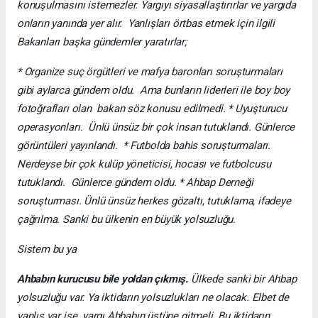
konuşulmasını istemezler. Yargıyı siyasallaştırırlar ve yargıda
onların yanında yer alır. Yanlışları örtbas etmek için ilgili
Bakanları başka gündemler yaratırlar;
* Organize suç örgütleri ve mafya baronları soruşturmaları
gibi aylarca gündem oldu. Ama bunların liderleri ile boy boy
fotoğrafları olan bakan söz konusu edilmedi. * Uyuşturucu
operasyonları. Ünlü ünsüz bir çok insan tutuklandı. Günlerce
görüntüleri yayınlandı. * Futbolda bahis soruşturmaları.
Nerdeyse bir çok kulüp yöneticisi, hocası ve futbolcusu
tutuklandı. Günlerce gündem oldu. * Ahbap Derneği
soruşturması. Ünlü ünsüz herkes gözaltı, tutuklama, ifadeye
çağrılma. Sanki bu ülkenin en büyük yolsuzluğu.
Sistem bu ya
Ahbabın kurucusu bile yoldan çıkmış.
Ülkede sanki bir Ahbap
yolsuzluğu var. Ya iktidarın yolsuzlukları ne olacak. Elbet de
yanlış var ise yargı Ahbabın üstüne gitmeli. Bu iktidarın