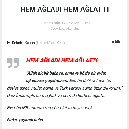
HEM AĞLADI HEM AĞLATTI
Ekleme Tarihi: 14.05.2026 - 10:53
656+ kez okundu.
Erkek
|
Kadın
(Haberi Sesli Oku)
HEM AĞLADI HEM AĞLATTI
‘
’Allah hiçbir babaya, anneye böyle bir evlat
işkencesi yaşatmasın.
Ben bu delikanlıdan bu
devlet adına, millet adına ve Türk yargısı adına özür diliyorum.’’
dedi İmamoğlu hem ağladı ve hem de herkesi ağlattı.
Evet bu İBB soruşturma sürecini tarih yazacak.
Neler yaşandı neler.