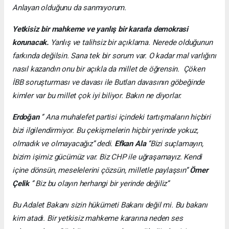
Anlayan olduğunu da sanmıyorum.
Yetkisiz bir mahkeme ve yanlış bir kararla demokrasi
korunacak.
Yanlış ve talihsiz bir açıklama. Nerede olduğunun
farkında değilsin. Sana tek bir sorum var. O kadar mal varlığını
nasıl kazandın onu bir açıkla da millet de öğrensin. Çöken
İBB soruşturması ve davası ile Butlan davasının göbeğinde
kimler var bu millet çok iyi biliyor. Bakın ne diyorlar.
Erdoğan
‘’ Ana muhalefet partisi içindeki tartışmaların hiçbiri
bizi ilgilendirmiyor. Bu çekişmelerin hiçbir yerinde yokuz,
olmadık ve olmayacağız’’ dedi.
Efkan Ala
‘’Bizi suçlamayın,
bizim işimiz gücümüz var. Biz CHP ile uğraşamayız. Kendi
içine dönsün, meselelerini çözsün, milletle paylaşsın’’
Ömer
Çelik
‘’ Biz bu olayın herhangi bir yerinde değiliz’’
Bu Adalet Bakanı sizin hükümeti Bakanı değil mi. Bu bakanı
kim atadı. Bir yetkisiz mahkeme kararına neden ses