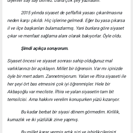
diyenler say say bitmez. Daha çok şey yazılabilir.
2015 yılında siyaset de şeffaflık yasası çıkarılmasına
neden karşı çıkıldı. Hiç işlerine gelmedi. Eğer bu yasa çıkarsa
il ve ilçe başkanları bulamazlarmış. Yani bunlara göre siyaset
çıkar ve menfaat sağlama alanı olarak bakıyorlar. Öyle oldu.
Şimdi açıkça soruyorum.
Siyaset öncesi ve siyaset sonrası sahip olduğunuz mal
varlıklarınızı bir açıklayın. Millet bir öğrensin. Var mı içinizde
öyle bir mert adam. Zannetmiyorum. Yalan ve iftira siyaseti ile
her şeyi ört bas etmesini çok iyi öğrenmişler. Hele bir
Akbaşoğlu var mecliste. İftira ve yalan siyasetin tam bit
temsilcisi. Ama hakkını verelim konuşurken yüzü kızarıyor.
Bu kadar berbat bir siyasi dönem görmedim. Kirlilik,
kurnazlık ve iki yüzlülük zirve yapmış.
Bu millet karar vermiş artık sizi ve işbirlikçilerinizi