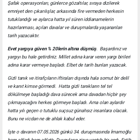
Şafak operasyonları, günlerce gözaltılar, sıraya dizilerek
emniyet den çıkarılışlar, arkasında fire vermeden herkesin
tutuklandığı ve aylarca hatta yıl süren iddianamelerin
hazırlanması, açılan davalar ve duruşmalarda yaşananları
tarih yazacaktır.
Evet yargıya
güven % 20lerin altına düşmüş
. Başardınız ve
yargıyı bu hale getirdiniz. Millet adına karar veren yargı birileri
adına karar vermeye başladı. Elbet de tarih bunları yazacak.
Gizli tanık ve itirafçıların iftiraları dışında hala somut bir delil
ve kanıt kimse görmedi. Hatta gizli tanıkların tel tel
dökülmeye başladığı dava sürecek ama davadan hiçbir şey
çıkmayacağını herkes görmeye başladı. Ama olan aylardır
hatta yılı geçen o tutuklu suçsuz günahsız insanlara olacak.
Bunu ne vicdan ne de ahlak kabul eder.
İşte o davanın 07.05.2026 günkü 34. duruşmasında İmamoğlu
hem ağladı hem ağlattı. Duyguların zirve yaptığı bir andı. Fatih