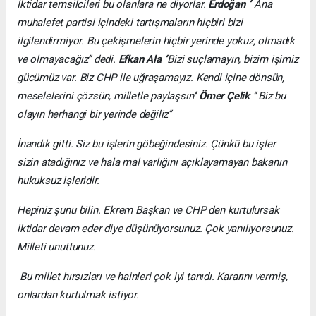
İktidar temsilcileri bu olanlara ne diyorlar.
Erdoğan
‘’ Ana
muhalefet partisi içindeki tartışmaların hiçbiri bizi
ilgilendirmiyor. Bu çekişmelerin hiçbir yerinde yokuz, olmadık
ve olmayacağız’’ dedi.
Efkan Ala
‘’Bizi suçlamayın, bizim işimiz
gücümüz var. Biz CHP ile uğraşamayız. Kendi içine dönsün,
meselelerini çözsün, milletle paylaşsın’’
Ömer Çelik
‘’ Biz bu
olayın herhangi bir yerinde değiliz’’
İnandık gitti. Siz bu işlerin göbeğindesiniz. Çünkü bu işler
sizin atadığınız ve hala mal varlığını açıklayamayan bakanın
hukuksuz işleridir.
Hepiniz şunu bilin.
Ekrem Başkan ve CHP den kurtulursak
iktidar devam eder diye düşünüyorsunuz. Çok yanılıyorsunuz.
Milleti unuttunuz.
Bu millet hırsızları ve hainleri çok iyi tanıdı. Kararını vermiş,
onlardan kurtulmak istiyor.