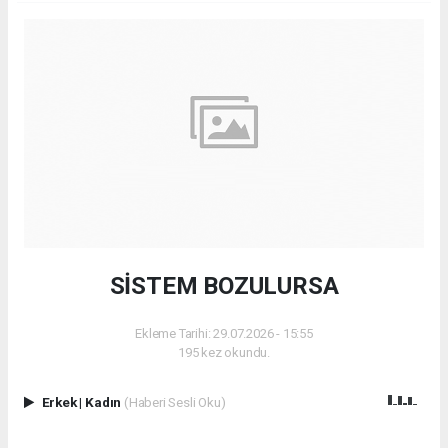
SİSTEM BOZULURSA
Ekleme Tarihi: 29.07.2026 - 15:55
195 kez okundu.
Erkek
|
Kadın
(Haberi Sesli Oku)