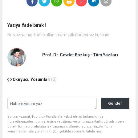
Yazıya ifade bırak !
Bu yazıya hiç ifade kullanılmamış ilk ifadeyi siz kullanın.
Prof. Dr. Cevdet Bozkuş - Tüm Yazıları
Okuyucu Yorumları
(0)
Gönder
Yorum yazarak Topluluk Kuralları’nı kabul etmiş bulunuyor ve
huraydingazetesi.com sitesine yaptığınız yorumunuzla ilgili doğrudan veya
dolaylı tüm sorumluluğu tek başınıza üstleniyorsunuz. Yazılan tüm
yorumlardan site yönetimi hiçbir şekilde sorumlu tutulamaz.