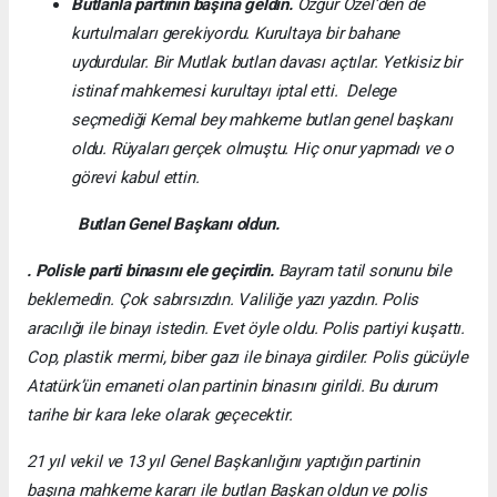
Butlanla partinin başına geldin.
Özgür Özel’den de
kurtulmaları gerekiyordu. Kurultaya bir bahane
uydurdular. Bir Mutlak butlan davası açtılar. Yetkisiz bir
istinaf mahkemesi kurultayı iptal etti. Delege
seçmediği Kemal bey mahkeme butlan genel başkanı
oldu. Rüyaları gerçek olmuştu. Hiç onur yapmadı ve o
görevi kabul ettin.
Butlan Genel Başkanı oldun.
. Polisle parti binasını ele geçirdin.
Bayram tatil sonunu bile
beklemedin. Çok sabırsızdın. Valiliğe yazı yazdın. Polis
aracılığı ile binayı istedin. Evet öyle oldu. Polis partiyi kuşattı.
Cop, plastik mermi, biber gazı ile binaya girdiler. Polis gücüyle
Atatürk’ün emaneti olan partinin binasını girildi. Bu durum
tarihe bir kara leke olarak geçecektir.
21 yıl vekil ve 13 yıl Genel Başkanlığını yaptığın partinin
başına mahkeme kararı ile butlan Başkan oldun ve polis