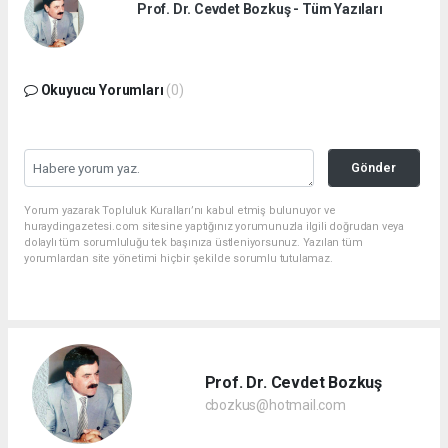
Prof. Dr. Cevdet Bozkuş - Tüm Yazıları
Okuyucu Yorumları
(0)
Gönder
Yorum yazarak Topluluk Kuralları’nı kabul etmiş bulunuyor ve
huraydingazetesi.com sitesine yaptığınız yorumunuzla ilgili doğrudan veya
dolaylı tüm sorumluluğu tek başınıza üstleniyorsunuz. Yazılan tüm
yorumlardan site yönetimi hiçbir şekilde sorumlu tutulamaz.
Prof. Dr. Cevdet Bozkuş
cbozkus@hotmail.com