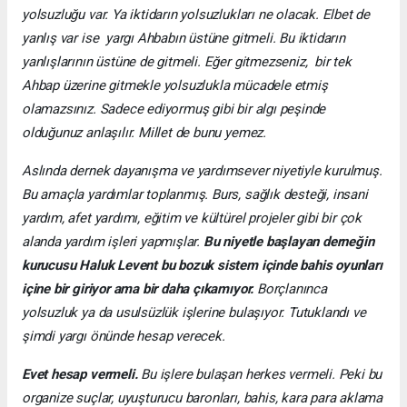
yolsuzluğu var. Ya iktidarın yolsuzlukları ne olacak. Elbet de
yanlış var ise yargı Ahbabın üstüne gitmeli. Bu iktidarın
yanlışlarının üstüne de gitmeli. Eğer gitmezseniz, bir tek
Ahbap üzerine gitmekle yolsuzlukla mücadele etmiş
olamazsınız. Sadece ediyormuş gibi bir algı peşinde
olduğunuz anlaşılır. Millet de bunu yemez.
Aslında dernek dayanışma ve yardımsever niyetiyle kurulmuş.
Bu amaçla yardımlar toplanmış. Burs, sağlık desteği, insani
yardım, afet yardımı, eğitim ve kültürel projeler gibi bir çok
alanda yardım işleri yapmışlar.
Bu niyetle başlayan derneğin
kurucusu Haluk Levent bu bozuk sistem içinde bahis oyunları
içine bir giriyor ama bir daha çıkamıyor.
Borçlanınca
yolsuzluk ya da usulsüzlük işlerine bulaşıyor. Tutuklandı ve
şimdi yargı önünde hesap verecek.
Evet hesap vermeli.
Bu işlere bulaşan herkes vermeli. Peki bu
organize suçlar, uyuşturucu baronları, bahis, kara para aklama