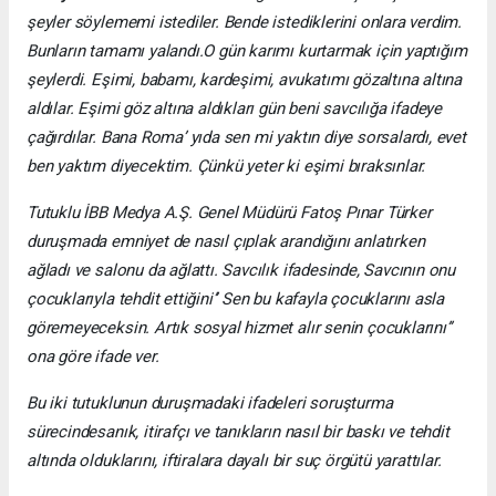
şeyler söylememi istediler. Bende istediklerini onlara verdim.
Bunların tamamı yalandı.O gün karımı kurtarmak için yaptığım
şeylerdi. Eşimi, babamı, kardeşimi, avukatımı gözaltına altına
aldılar. Eşimi göz altına aldıkları gün beni savcılığa ifadeye
çağırdılar. Bana Roma’ yıda sen mi yaktın diye sorsalardı, evet
ben yaktım diyecektim. Çünkü yeter ki eşimi bıraksınlar.
Tutuklu İBB Medya A.Ş. Genel Müdürü Fatoş Pınar Türker
duruşmada emniyet de nasıl çıplak arandığını anlatırken
ağladı ve salonu da ağlattı. Savcılık ifadesinde, Savcının onu
çocuklarıyla tehdit ettiğini’’ Sen bu kafayla çocuklarını asla
göremeyeceksin. Artık sosyal hizmet alır senin çocuklarını’’
ona göre ifade ver.
Bu iki tutuklunun duruşmadaki ifadeleri soruşturma
sürecindesanık, itirafçı ve tanıkların nasıl bir baskı ve tehdit
altında olduklarını, iftiralara dayalı bir suç örgütü yarattılar.