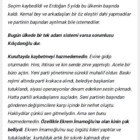
Seçim kaybedildi ve Erdoğan 5 yılda bu ülkenin başında
kaldı.
Kemal bey ve arkadaşları bir öz eleştiri dahi yapmadılar
ve partinin başından ayrılmak bile istemediler.
Bugün ülkede bir tek adam sistemi varsa sorumlusu
Kılıçdaroğlu dur.
Kurultayda kaybetmeyi hazmedemedin
. Evine gidip
oturmadın. Hırs, ihtiras ve kin sende zirve yapmıştı. Acele bir
büro açtın. Yeni parti yönetimine sürekli muhalif oldun
. Baskı
rejimi altında parti kıskaca alındı, belediye başkanları
tutuklandı, siyasi operasyonlar devam ederken sesin çıkmadı.
Hatta partili arkadaşlarını suçladın.
Seni partinin başından
gönderen değişimcilere karşı içinde bir nefret oluştu.
Haklıydılar çünkü sen gitmeliydin. Ama sen bunu
hazmedemedin.
Özellikle Ekrem İmamoğlu’na olan kinin çok
belliydi
. Ekrem İmamoğlu’nu suç örgütü lideri yaptılar ve
tutukladılar, kurtulduk artık bir sıkıntı kalmadı diye