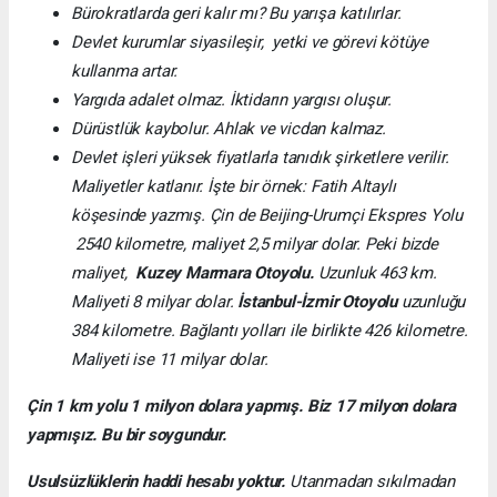
Bürokratlarda geri kalır mı? Bu yarışa katılırlar.
Devlet kurumlar siyasileşir, yetki ve görevi kötüye
kullanma artar.
Yargıda adalet olmaz. İktidarın yargısı oluşur.
Dürüstlük kaybolur. Ahlak ve vicdan kalmaz.
Devlet işleri yüksek fiyatlarla tanıdık şirketlere verilir.
Maliyetler katlanır. İşte bir örnek: Fatih Altaylı
köşesinde yazmış.
Çin de Beijing-Urumçi Ekspres Yolu
2540 kilometre, maliyet 2,5 milyar dolar. Peki bizde
maliyet,
Kuzey Marmara Otoyolu.
Uzunluk 463 km.
Maliyeti 8 milyar dolar.
İstanbul-İzmir Otoyolu
uzunluğu
384 kilometre. Bağlantı yolları ile birlikte 426 kilometre.
Maliyeti ise 11 milyar dolar.
Çin 1 km yolu 1 milyon dolara yapmış. Biz 17 milyon dolara
yapmışız. Bu bir soygundur.
Usulsüzlüklerin haddi hesabı yoktur.
Utanmadan sıkılmadan