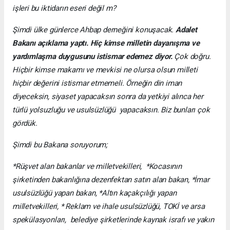
işleri bu iktidarın eseri değil m?
Şimdi ülke günlerce Ahbap derneğini konuşacak.
Adalet
Bakanı açıklama yaptı. Hiç kimse milletin dayanışma ve
yardımlaşma duygusunu istismar edemez diyor.
Çok doğru.
Hiçbir kimse makamı ve mevkisi ne olursa olsun milleti
hiçbir değerini istismar etmemeli. Örneğin din iman
diyeceksin, siyaset yapacaksın sonra da yetkiyi alınca her
türlü yolsuzluğu ve usulsüzlüğü yapacaksın. Biz bunları çok
gördük.
Şimdi bu Bakana soruyorum;
*Rüşvet alan bakanlar ve milletvekilleri, *Kocasının
şirketinden bakanlığına dezenfektan satın alan bakan, *İmar
usulsüzlüğü yapan bakan, *Altın kaçakçılığı yapan
milletvekilleri, * Reklam ve ihale usulsüzlüğü, TOKİ ve arsa
spekülasyonları, belediye şirketlerinde kaynak israfı ve yakın