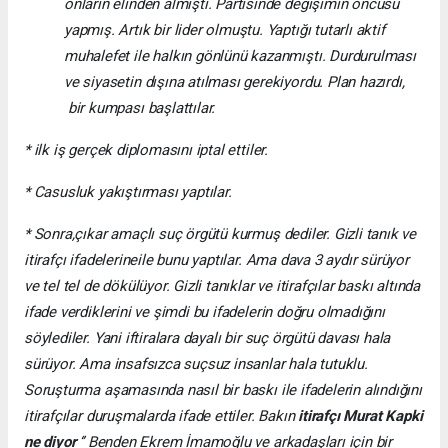
onların elinden almıştı. Partisinde değişimin öncüsü
yapmış. Artık bir lider olmuştu. Yaptığı tutarlı aktif
muhalefet ile halkın gönlünü kazanmıştı. Durdurulması
ve siyasetin dışına atılması gerekiyordu. Plan hazırdı,
bir kumpası başlattılar.
* ilk iş gerçek diplomasını iptal ettiler.
* Casusluk yakıştırması yaptılar.
* Sonra,çıkar amaçlı suç örgütü kurmuş dediler. Gizli tanık ve
itirafçı ifadelerineile bunu yaptılar. Ama dava 3 aydır sürüyor
ve tel tel de dökülüyor. Gizli tanıklar ve itirafçılar baskı altında
ifade verdiklerini ve şimdi bu ifadelerin doğru olmadığını
söylediler. Yani iftiralara dayalı bir suç örgütü davası hala
sürüyor. Ama insafsızca suçsuz insanlar hala tutuklu.
Soruşturma aşamasında nasıl bir baskı ile ifadelerin alındığını
itirafçılar duruşmalarda ifade ettiler. Bakın
itirafçı Murat Kapki
ne diyor
‘’ Benden Ekrem İmamoğlu ve arkadaşları için bir