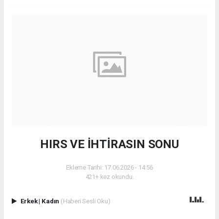
HIRS VE İHTİRASIN SONU
Ekleme Tarihi: 17.06.2026 - 14:56
421+ kez okundu.
Erkek
|
Kadın
(Haberi Sesli Oku)