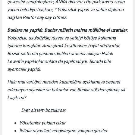
çevresini zenginleştiren, ANKA dinazor çöp park kamu zararı
yapan belediye başkanı, * Yolsuzluk yapan ve sahte diploma
dağıtan Rektör say say bitmez.
Bunlara ne yapıldı. Bunlar milletin malına mülküne el uzattılar.
Yolsuzluk, usulsüzlük, rüşvet ve yetkiyi kötüye kullanma
işlerine karıştılar. Ama şimdi keyiflerince hayat sürüyorlar.
Bozuk sistemin çarkının dişlileri arasına sıkışan Haluk
Levent’e yapılanlar onlara da yapılmalıydı. Burada bile
ayrımcılık yapıldı.
Hala mal varlığını nereden kazandığını açıklamaya cesaret
edemeyen siyasiler ve bakanlar var. Bunlar süt den çıkmış ak
kaşık mı?
Evet sistem bozulursa;
Yönetenler yoldan çıkar
İktidar siyasileri zenginleşme yarışına girerler