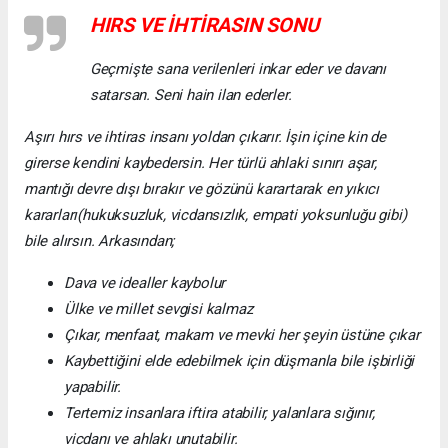
HIRS VE İHTİRASIN SONU
Geçmişte sana verilenleri inkar eder ve davanı
satarsan. Seni hain ilan ederler.
Aşırı hırs ve ihtiras insanı yoldan çıkarır. İşin içine kin de
girerse kendini kaybedersin. Her türlü ahlaki sınırı aşar,
mantığı devre dışı bırakır ve gözünü karartarak en yıkıcı
kararları(hukuksuzluk, vicdansızlık, empati yoksunluğu gibi)
bile alırsın. Arkasından;
Dava ve idealler kaybolur
Ülke ve millet sevgisi kalmaz
Çıkar, menfaat, makam ve mevki her şeyin üstüne çıkar
Kaybettiğini elde edebilmek için düşmanla bile işbirliği
yapabilir.
Tertemiz insanlara iftira atabilir, yalanlara sığınır,
vicdanı ve ahlakı unutabilir.