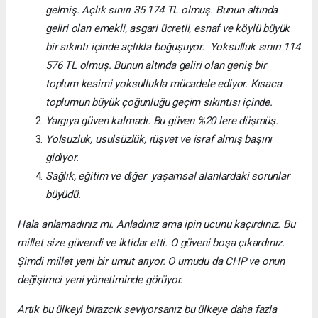
gelmiş. Açlık sınırı 35 174 TL olmuş. Bunun altında
geliri olan emekli, asgari ücretli, esnaf ve köylü büyük
bir sıkıntı içinde açlıkla boğuşuyor. Yoksulluk sınırı 114
576 TL olmuş. Bunun altında geliri olan geniş bir
toplum kesimi yoksullukla mücadele ediyor. Kısaca
toplumun büyük çoğunluğu geçim sıkıntısı içinde.
Yargıya güven kalmadı. Bu güven %20 lere düşmüş.
Yolsuzluk, usulsüzlük, rüşvet ve israf almış başını
gidiyor.
Sağlık, eğitim ve diğer yaşamsal alanlardaki sorunlar
büyüdü.
Hala anlamadınız mı. Anladınız ama ipin ucunu kaçırdınız. Bu
millet size güvendi ve iktidar etti. O güveni boşa çıkardınız.
Şimdi millet yeni bir umut arıyor. O umudu da CHP ve onun
değişimci yeni yönetiminde görüyor.
Artık bu ülkeyi birazcık seviyorsanız bu ülkeye daha fazla