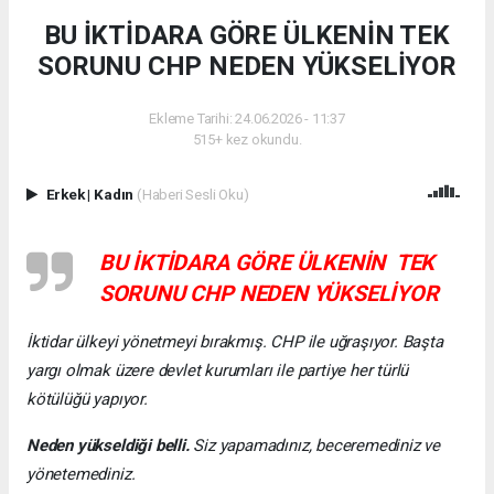
BU İKTİDARA GÖRE ÜLKENİN TEK
SORUNU CHP NEDEN YÜKSELİYOR
Ekleme Tarihi: 24.06.2026 - 11:37
515+ kez okundu.
Erkek
|
Kadın
(Haberi Sesli Oku)
BU İKTİDARA GÖRE ÜLKENİN TEK
SORUNU CHP NEDEN YÜKSELİYOR
İktidar ülkeyi yönetmeyi bırakmış. CHP ile uğraşıyor. Başta
yargı olmak üzere devlet kurumları ile partiye her türlü
kötülüğü yapıyor.
Neden yükseldiği belli.
Siz yapamadınız, beceremediniz ve
yönetemediniz.