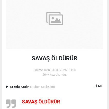
SAVAŞ ÖLDÜRÜR
Ekleme Tarihi: 03.03.2026 - 14:03
264+ kez okundu.
Erkek
|
Kadın
(Haberi Sesli Oku)
SAVAŞ ÖLDÜRÜR