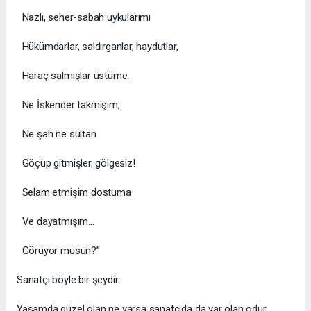
Nazlı, seher-sabah uykularımı
Hükümdarlar, saldırganlar, haydutlar,
Haraç salmışlar üstüme.
Ne İskender takmışım,
Ne şah ne sultan
Göçüp gitmişler, gölgesiz!
Selam etmişim dostuma
Ve dayatmışım...
Görüyor musun?”
Sanatçı böyle bir şeydir.
Yaşamda güzel olan ne varsa sanatçıda da var olan odur.