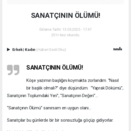
SANATÇININ ÖLÜMÜ!
Ekleme Tarihi: 13.05.2025 - 17:47
251+ kez okundu.
Erkek
|
Kadın
(Haberi Sesli Oku)
SANATÇININ ÖLÜMÜ!
Köşe yazımın başlığını koymakta zorlandım. “Nasıl
bir başlık olmalı?” diye düşündüm. “Yaprak Dökümü”,
Sanatçının Toplumdaki Yeri”, “Sanatçının Değeri”…
“Sanatçının Ölümü” sanırsam en uygun olanı…
Sanatçılar bu günlerde bir bir sonsuzluğa göçüp gidiyorlar.