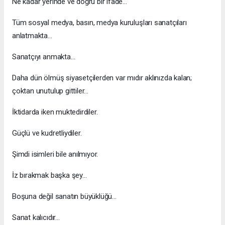
Ne kadar yerinde ve doğru bir ifade…
Tüm sosyal medya, basın, medya kuruluşları sanatçıları
anlatmakta…
Sanatçıyı anmakta…
Daha dün ölmüş siyasetçilerden var mıdır aklınızda kalan;
çoktan unutulup gittiler…
İktidarda iken muktedirdiler.
Güçlü ve kudretliydiler.
Şimdi isimleri bile anılmıyor.
İz bırakmak başka şey…
Boşuna değil sanatın büyüklüğü…
Sanat kalıcıdır…