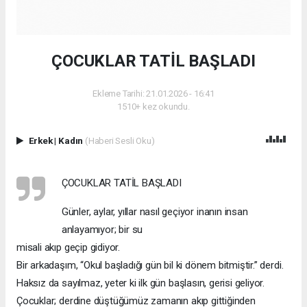
ÇOCUKLAR TATİL BAŞLADI
Ekleme Tarihi: 21.01.2026 - 16:41
1510+ kez okundu.
Erkek
|
Kadın
(Haberi Sesli Oku)
ÇOCUKLAR TATİL BAŞLADI
Günler, aylar, yıllar nasıl geçiyor inanın insan
anlayamıyor; bir su
misali akıp geçip gidiyor.
Bir arkadaşım, “Okul başladığı gün bil ki dönem bitmiştir.” derdi.
Haksız da sayılmaz, yeter ki ilk gün başlasın, gerisi geliyor.
Çocuklar; derdine düştüğümüz zamanın akıp gittiğinden