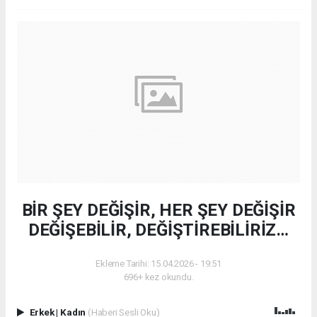
BİR ŞEY DEĞİŞİR, HER ŞEY DEĞİŞİR
DEĞİŞEBİLİR, DEĞİŞTİREBİLİRİZ…
Ekleme Tarihi: 15.04.2026 - 19:51
696+ kez okundu.
Erkek
|
Kadın
(Haberi Sesli Oku)