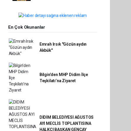
En Çok Okunanlar
Emrah Irsık "Gözün aydın
Akbük"
Bilgin’den MHP Didim İlçe
Teşkilatı’na Ziyaret
DİDİM BELEDİYESİ AĞUSTOS
AYI MECLİS TOPLANTISINA
HALKÇI BAŞKAN GENÇAY