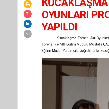
KUCAKLAŞMA 
OYUNLARI PRO
YAPILDI
Kucaklaşma
Zamanı Akıl Oyunlar
Törene İlçe Milli Eğitim Müdürü Mustafa Ç
Eğitim Müdür Yardımcıları,öğretmenler ve,öğre