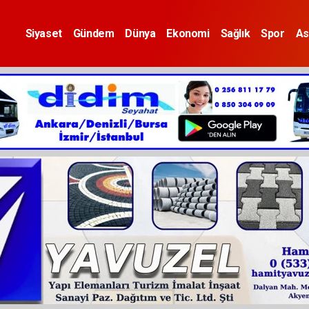
Siyaset
Gündem
Dünya
Ekonomi
Sağlık
Spor
As