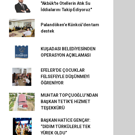
"Akbük'te Otellerin Atık Su
İddialarını Takip Ediyoruz"
Palandöken’e Künkcü’den tam
destek
KUŞADASI BELEDİYESİNDEN
OPERASYON AÇIKLAMASI
EFELER’DE ÇOCUKLAR
FELSEFEYLE DÜŞÜNMEYİ
ÖĞRENİYOR
MUHTAR TOPÇUOĞLU’NDAN
BAŞKAN TETİK’E HİZMET
TEŞEKKÜRÜ
BAŞKAN HATİCE GENÇAY:
“DİDİM TÜRKÜLERLE TEK
YÜREK OLDU”