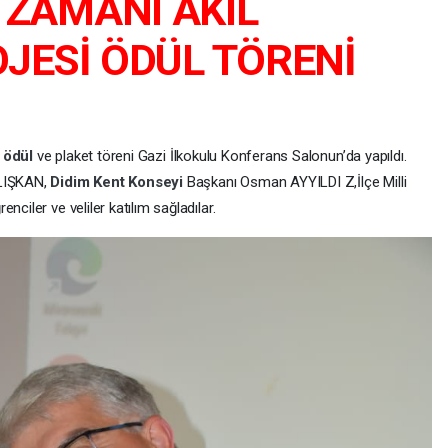
ZAMANI AKIL
JESİ ÖDÜL TÖRENİ
ı
ödül
ve plaket töreni Gazi İlkokulu Konferans Salonun’da yapıldı.
ALIŞKAN,
Didim Kent Konseyi
Başkanı Osman AYYILDI Z,İlçe Milli
nciler ve veliler katılım sağladılar.