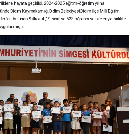
kinliklerle hayata geçirildi. 2024-2025 eğitim-öğretim yılına
ünde Didim Kaymakamlığı,Didim Belediyesi,Didim İlçe Milli Eğitim
im’de bulunan 9 ilkokul ,19 sınıf ve 523 öğrenci ve aileleriyle birlikte
uygulanmıştır.