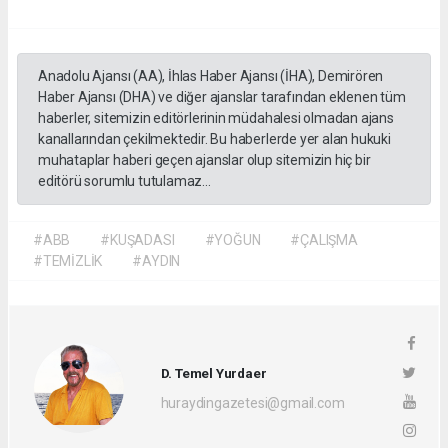
Anadolu Ajansı (AA), İhlas Haber Ajansı (İHA), Demirören
Haber Ajansı (DHA) ve diğer ajanslar tarafından eklenen tüm
haberler, sitemizin editörlerinin müdahalesi olmadan ajans
kanallarından çekilmektedir. Bu haberlerde yer alan hukuki
muhataplar haberi geçen ajanslar olup sitemizin hiç bir
editörü sorumlu tutulamaz...
#ABB
#KUŞADASI
#YOĞUN
#ÇALIŞMA
#TEMİZLİK
#AYDIN
D. Temel Yurdaer
huraydingazetesi@gmail.com