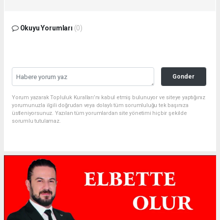
Okuyu Yorumları
(0)
Gonder
Yorum yazarak Topluluk Kuralları’nı kabul etmiş bulunuyor ve siteye yaptığınız
yorumunuzla ilgili doğrudan veya dolaylı tüm sorumluluğu tek başınıza
üstleniyorsunuz. Yazılan tüm yorumlardan site yönetimi hiçbir şekilde
sorumlu tutulamaz.