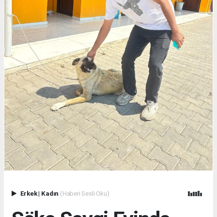
Erkek
|
Kadın
(Haberi Sesli Oku)