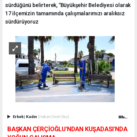
sürdüğünü belirterek, "Büyükşehir Belediyesi olarak
17 ilçemizin tamamında çalışmalarımızı aralıksız
sürdürüyoruz
Erkek
|
Kadın
(Haberi Sesli Oku)
BAŞKAN ÇERÇİOĞLU'NDAN KUŞADASI'NDA